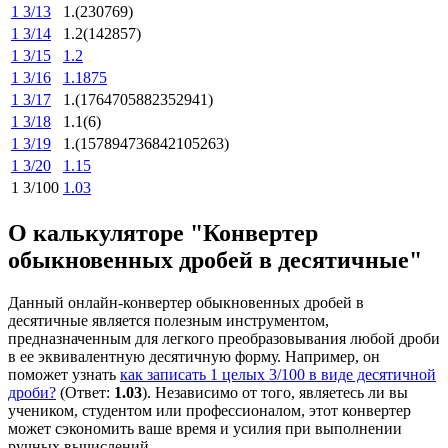
1 3/13
1.(230769)
1 3/14
1.2(142857)
1 3/15
1.2
1 3/16
1.1875
1 3/17
1.(1764705882352941)
1 3/18
1.1(6)
1 3/19
1.(157894736842105263)
1 3/20
1.15
1 3/100
1.03
О калькуляторе "Конвертер
обыкновенных дробей в десятичные"
Данный онлайн-конвертер обыкновенных дробей в
десятичные является полезным инструментом,
предназначенным для легкого преобразовывания любой дроби
в ее эквивалентную десятичную форму. Например, он
поможет узнать
как записать 1 целых 3/100 в виде десятичной
дроби?
(Ответ:
1.03
). Независимо от того, являетесь ли вы
учеником, студентом или профессионалом, этот конвертер
может сэкономить ваше время и усилия при выполнении
ручных вычислений.