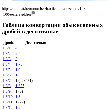
https://calculat.io/ru/number/fraction-as-a-decimal/1--3-
-100/generated.jpg
Таблица конвертации обыкновенных
дробей в десятичные
Дробь
Десятичная
1 3/1
4
1 3/2
2.5
1 3/3
2
1 3/4
1.75
1 3/5
1.6
1 3/6
1.5
1 3/7
1.(428571)
1 3/8
1.375
1 3/9
1.(3)
1 3/10
1.3
1 3/11
1.(27)
1 3/12
1.25