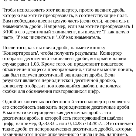
Чтобы использовать этот конвертер, просто введите дробь,
которую вы хотите преобразовать, в соответствующие поля.
Вам необходимо ввести целую часть (если есть), числитель и
знаменатель дроби. Например, если вы хотите преобразовать 1
3/100 в его десятичный эквивалент, вы введете '1' как целую
часть, '3' как числитель и '100' как знаменатель.
После того, как вы ввели дробь, нажмите кнопку
'Конвертировать', чтобы получить результаты. Конвертер
отобразит десятичный эквивалент дроби, который в нашем
случае равен 1.03. Кроме того, он предоставит пошаговое
объяснение процесса преобразования, чтобы вы могли понять,
как был получен десятичный эквивалент дроби. Если
результат является периодической десятичной дробью,
конвертер отобразит повторяющийся шаблон, используя
скобки для обозначения повторяющихся цифр.
Одной из ключевых особенностей этого конвертера является
его способность выводить периодические десятичные дроби.
В математике периодическая десятичная дробь - это
десятичная дробь, в которой есть повторяющийся шаблон
цифр, например, 0,33333... или 0,142857142857... Это отличает
такие дроби от непериодических десятичных дробей, которые
заканчиваются после определенного числа цифр, например,