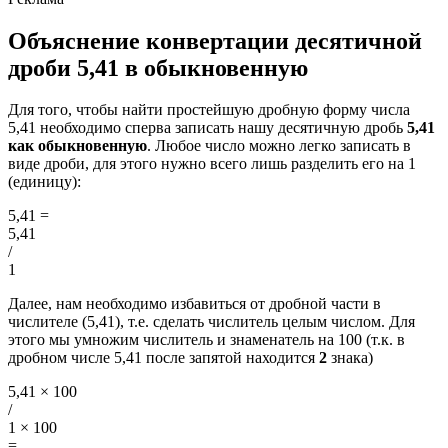
Объяснение конвертации десятичной
дроби 5,41 в обыкновенную
Для того, чтобы найти простейшую дробную форму числа
5,41 необходимо сперва записать нашу десятичную дробь
5,41
как обыкновенную
. Любое число можно легко записать в
виде дроби, для этого нужно всего лишь разделить его на 1
(единицу):
5,41
=
5,41
/
1
Далее, нам необходимо избавиться от дробной части в
числителе (5,41), т.е. сделать числитель целым числом. Для
этого мы умножим числитель и знаменатель на 100 (т.к. в
дробном числе 5,41 после запятой находится
2
знака)
5,41 × 100
/
1 × 100
=