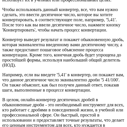
Чтобы использовать данный конвертер, все, что вам нужно
сделать, это ввести десятичное число, которое вы хотите
конвертировать, в соответствующее поле, например, '5,41'.
После того как вы ввели десятичное число, нажмите кнопку
'Конвертировать', чтобы начать процесс конвертации.
Конвертер выведет результат и покажет обыкновенную дробь,
которая эквивалентна введенному вами десятичному числу, а
также предоставит пошаговое объяснение процесса
конвертации. Кроме того, конечная дробь будет упрощена до
простейшей формы, используя наибольший общий делитель
(НОД).
Например, если вы введете '5,41' в конвертер, он покажет вам,
что данное десятичное число эквивалентно дроби '5 41/100'.
Он также объяснит, как был получен данный ответ, показав
шаги, выполненные в процессе конвертации.
В целом, онлайн-конвертер десятичных дробей в
обыкновенные дроби - это необходимый инструмент для всех,
кто работает с дробями в повседневной жизни, в учебной или
профессиональной сфере. Он быстрый, простой в
использовании и предоставляет точные результаты, что делает
его ценным инструментом для всех, кто нуждается в