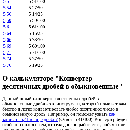
5,51
5 51/100
5,54
5 27/50
5,56
5 14/25
5,59
5 59/100
5,61
5 61/100
5,64
5 16/25
5,66
5 33/50
5,69
5 69/100
5,71
5 71/100
5,74
5 37/50
5,76
5 19/25
О калькуляторе "Конвертер
десятичных дробей в обыкновенные"
Данный онлайн-конвертер десятичных дробей в
обыкновенные дроби - это инструмент, который поможет вам
быстро и легко конвертировать любое десятичное число в
обыкновенную дробь. Например, он поможет узнать
как
записать 5,41 в виде дроби?
(Ответ:
5 41/100
). Конвертер будет
особенно полезен тем, кто ежедневно работает с дробями или
использует их в учебных или профессиональных целях.