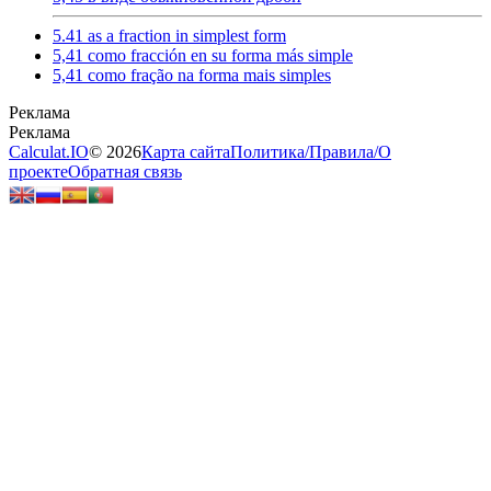
5.41 as a fraction in simplest form
5,41 como fracción en su forma más simple
5,41 como fração na forma mais simples
Calculat.IO
© 2026
Карта сайта
Политика
/
Правила
/
О
проекте
Обратная связь