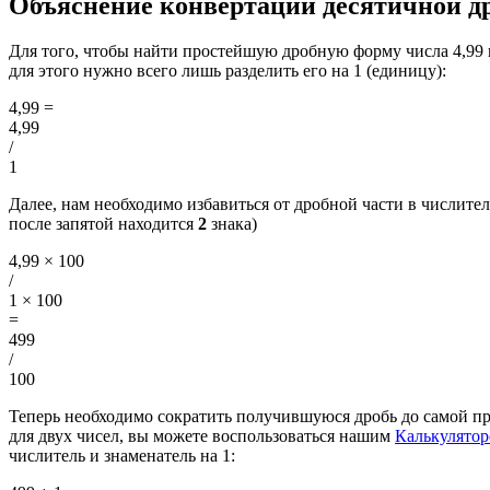
Объяснение конвертации десятичной др
Для того, чтобы найти простейшую дробную форму числа 4,99
для этого нужно всего лишь разделить его на 1 (единицу):
4,99
=
4,99
/
1
Далее, нам необходимо избавиться от дробной части в числителе
после запятой находится
2
знака)
4,99 × 100
/
1 × 100
=
499
/
100
Теперь необходимо сократить получившуюся дробь до самой п
для двух чисел, вы можете воспользоваться нашим
Калькулято
числитель и знаменатель на 1: