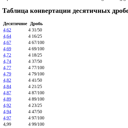
Таблица конвертации десятичных дроб
Десятичное
Дробь
4,62
4 31/50
4,64
4 16/25
4,67
4 67/100
4,69
4 69/100
4,72
4 18/25
4,74
4 37/50
4,77
4 77/100
4,79
4 79/100
4,82
4 41/50
4,84
4 21/25
4,87
4 87/100
4,89
4 89/100
4,92
4 23/25
4,94
4 47/50
4,97
4 97/100
4,99
4 99/100