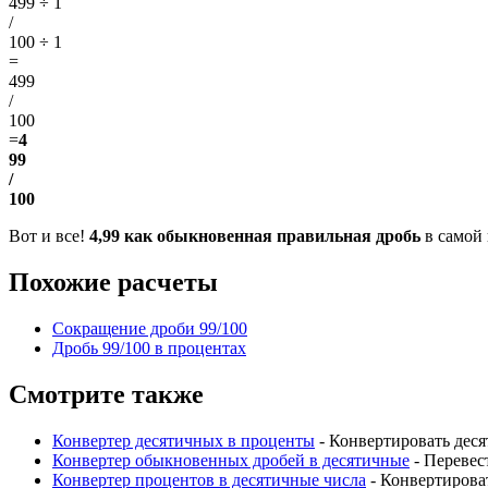
499 ÷ 1
/
100 ÷ 1
=
499
/
100
=
4
99
/
100
Вот и все!
4,99 как обыкновенная правильная дробь
в самой
Похожие расчеты
Сокращение дроби 99/100
Дробь 99/100 в процентах
Смотрите также
Конвертер десятичных в проценты
- Конвертировать дес
Конвертер обыкновенных дробей в десятичные
- Перевес
Конвертер процентов в десятичные числа
- Конвертирова