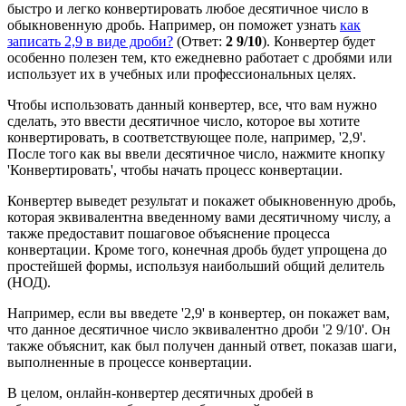
быстро и легко конвертировать любое десятичное число в
обыкновенную дробь. Например, он поможет узнать
как
записать 2,9 в виде дроби?
(Ответ:
2 9/10
). Конвертер будет
особенно полезен тем, кто ежедневно работает с дробями или
использует их в учебных или профессиональных целях.
Чтобы использовать данный конвертер, все, что вам нужно
сделать, это ввести десятичное число, которое вы хотите
конвертировать, в соответствующее поле, например, '2,9'.
После того как вы ввели десятичное число, нажмите кнопку
'Конвертировать', чтобы начать процесс конвертации.
Конвертер выведет результат и покажет обыкновенную дробь,
которая эквивалентна введенному вами десятичному числу, а
также предоставит пошаговое объяснение процесса
конвертации. Кроме того, конечная дробь будет упрощена до
простейшей формы, используя наибольший общий делитель
(НОД).
Например, если вы введете '2,9' в конвертер, он покажет вам,
что данное десятичное число эквивалентно дроби '2 9/10'. Он
также объяснит, как был получен данный ответ, показав шаги,
выполненные в процессе конвертации.
В целом, онлайн-конвертер десятичных дробей в