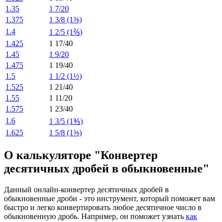
1.35
1 7/20
1.375
1 3/8 (1⅜)
1.4
1 2/5 (1⅖)
1.425
1 17/40
1.45
1 9/20
1.475
1 19/40
1.5
1 1/2 (1½)
1.525
1 21/40
1.55
1 11/20
1.575
1 23/40
1.6
1 3/5 (1⅗)
1.625
1 5/8 (1⅝)
О калькуляторе "Конвертер
десятичных дробей в обыкновенные"
Данный онлайн-конвертер десятичных дробей в
обыкновенные дроби - это инструмент, который поможет вам
быстро и легко конвертировать любое десятичное число в
обыкновенную дробь. Например, он поможет узнать
как