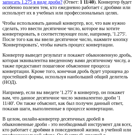
записать 1.275 в виде дроби?
(Ответ:
1 11/40
). Конвертер будет
особенно полезен тем, кто ежедневно работает с дробями или
использует их в учебных или профессиональных целях.
Чтобы использовать данный конвертер, все, что вам нужно
сделать, это ввести десятичное число, которое вы хотите
конвертировать, в соответствующее поле, например, '1.275'.
После того как вы ввели десятичное число, нажмите кнопку
'Конвертировать', чтобы начать процесс конвертации.
Конвертер выведет результат и покажет обыкновенную дробь,
которая эквивалентна введенному вами десятичному числу, а
также предоставит пошаговое объяснение процесса
конвертации. Кроме того, конечная дробь будет упрощена до
простейшей формы, используя наибольший общий делитель
(НОД).
Например, если вы введете '1.275' в конвертер, он покажет
вам, что данное десятичное число эквивалентно дроби '1
11/40'. Он также объяснит, как был получен данный ответ,
показав шаги, выполненные в процессе конвертации.
В целом, онлайн-конвертер десятичных дробей в
обыкновенные дроби - это необходимый инструмент для всех,
кто работает с дробями в повседневной жизни, в учебной или