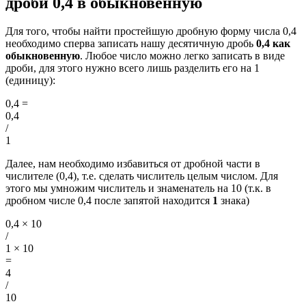
дроби 0,4 в обыкновенную
Для того, чтобы найти простейшую дробную форму числа 0,4
необходимо сперва записать нашу десятичную дробь
0,4 как
обыкновенную
. Любое число можно легко записать в виде
дроби, для этого нужно всего лишь разделить его на 1
(единицу):
0,4
=
0,4
/
1
Далее, нам необходимо избавиться от дробной части в
числителе (0,4), т.е. сделать числитель целым числом. Для
этого мы умножим числитель и знаменатель на 10 (т.к. в
дробном числе 0,4 после запятой находится
1
знака)
0,4 × 10
/
1 × 10
=
4
/
10