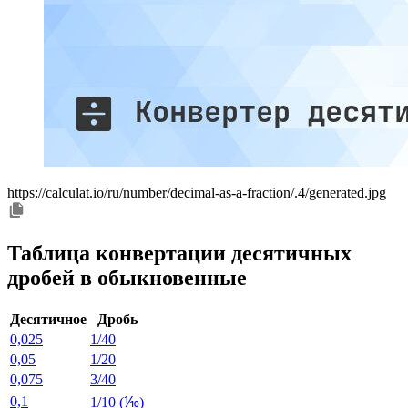
https://calculat.io/ru/number/decimal-as-a-fraction/.4/generated.jpg
Таблица конвертации десятичных
дробей в обыкновенные
Десятичное
Дробь
0,025
1/40
0,05
1/20
0,075
3/40
0,1
1/10 (⅒)