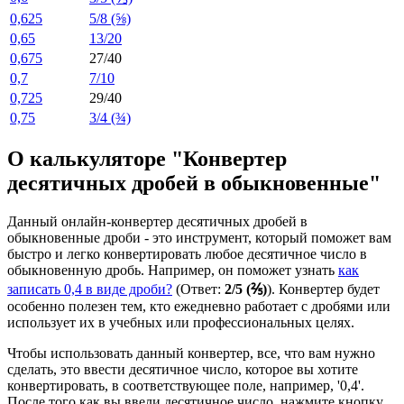
0,625
5/8 (⅝)
0,65
13/20
0,675
27/40
0,7
7/10
0,725
29/40
0,75
3/4 (¾)
О калькуляторе "Конвертер
десятичных дробей в обыкновенные"
Данный онлайн-конвертер десятичных дробей в
обыкновенные дроби - это инструмент, который поможет вам
быстро и легко конвертировать любое десятичное число в
обыкновенную дробь. Например, он поможет узнать
как
записать 0,4 в виде дроби?
(Ответ:
2/5 (⅖)
). Конвертер будет
особенно полезен тем, кто ежедневно работает с дробями или
использует их в учебных или профессиональных целях.
Чтобы использовать данный конвертер, все, что вам нужно
сделать, это ввести десятичное число, которое вы хотите
конвертировать, в соответствующее поле, например, '0,4'.
После того как вы ввели десятичное число, нажмите кнопку