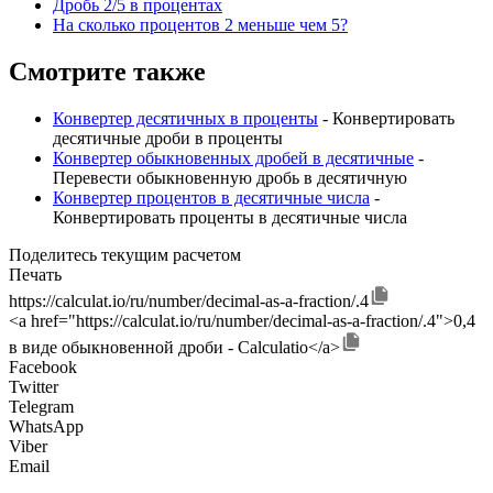
Дробь 2/5 в процентах
На сколько процентов 2 меньше чем 5?
Смотрите также
Конвертер десятичных в проценты
- Конвертировать
десятичные дроби в проценты
Конвертер обыкновенных дробей в десятичные
-
Перевести обыкновенную дробь в десятичную
Конвертер процентов в десятичные числа
-
Конвертировать проценты в десятичные числа
Поделитесь текущим расчетом
Печать
https://calculat.io/ru/number/decimal-as-a-fraction/.4
<a href="https://calculat.io/ru/number/decimal-as-a-fraction/.4">0,4
в виде обыкновенной дроби - Calculatio</a>
Facebook
Twitter
Telegram
WhatsApp
Viber
Email