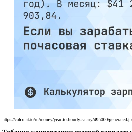
https://calculat.io/ru/money/year-to-hourly-salary/495000/generated.j
Таблица конвертации годовой зарплаты