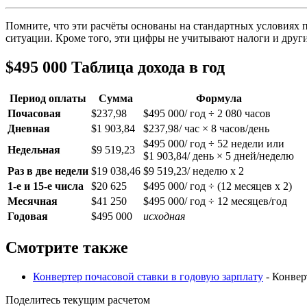
Помните, что эти расчёты основаны на стандартных условиях п
ситуации. Кроме того, эти цифры не учитывают налоги и други
$495 000 Таблица дохода в год
Период оплаты
Сумма
Формула
Почасовая
$237,98
$495 000/ год ÷ 2 080 часов
Дневная
$1 903,84
$237,98/ час × 8 часов/день
$495 000/ год ÷ 52 недели или
Недельная
$9 519,23
$1 903,84/ день × 5 дней/неделю
Раз в две недели
$19 038,46
$9 519,23/ неделю x 2
1-е и 15-е числа
$20 625
$495 000/ год ÷ (12 месяцев x 2)
Месячная
$41 250
$495 000/ год ÷ 12 месяцев/год
Годовая
$495 000
исходная
Смотрите также
Конвертер почасовой ставки в годовую зарплату
- Конвер
Поделитесь текущим расчетом