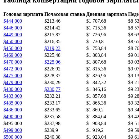
Годовая зарплата
Почасовая ставка
Дневная зарплата
Неде
$444 000
$213,46
$1 707,68
$8 5
$446 000
$214,42
$1 715,36
$8 5
$449 000
$215,87
$1 726,96
$8 6
$450 000
$216,35
$1 730,8
$8 6
$456 000
$219,23
$1 753,84
$8 7
$469 000
$225,48
$1 803,84
$9 0
$470 000
$225,96
$1 807,68
$9 0
$472 000
$226,92
$1 815,36
$9 0
$475 000
$228,37
$1 826,96
$9 1
$479 000
$230,29
$1 842,32
$9 21
$480 000
$230,77
$1 846,16
$9 2
$483 000
$232,21
$1 857,68
$9 2
$485 000
$233,17
$1 865,36
$9 3
$486 000
$233,65
$1 869,2
$9 3
$490 000
$235,58
$1 884,64
$9 4
$495 000
$237,98
$1 903,84
$9 5
$499 000
$239,9
$1 919,2
$9 5
$500 000
$240,38
$1 923,04
$9 6