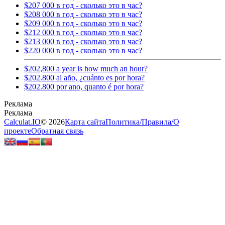
$207 000 в год - сколько это в час?
$208 000 в год - сколько это в час?
$209 000 в год - сколько это в час?
$212 000 в год - сколько это в час?
$213 000 в год - сколько это в час?
$220 000 в год - сколько это в час?
$202,800 a year is how much an hour?
$202.800 al año, ¿cuánto es por hora?
$202.800 por ano, quanto é por hora?
Calculat.IO
© 2026
Карта сайта
Политика
/
Правила
/
О
проекте
Обратная связь