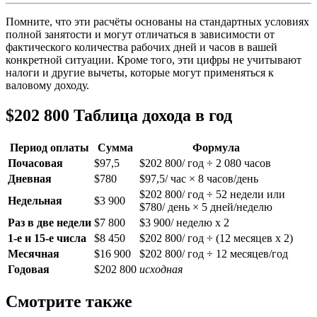
Помните, что эти расчёты основаны на стандартных условиях
полной занятости и могут отличаться в зависимости от
фактического количества рабочих дней и часов в вашей
конкретной ситуации. Кроме того, эти цифры не учитывают
налоги и другие вычеты, которые могут применяться к
валовому доходу.
$202 800 Таблица дохода в год
Период оплаты
Сумма
Формула
Почасовая
$97,5
$202 800/ год ÷ 2 080 часов
Дневная
$780
$97,5/ час × 8 часов/день
$202 800/ год ÷ 52 недели или
Недельная
$3 900
$780/ день × 5 дней/неделю
Раз в две недели
$7 800
$3 900/ неделю x 2
1-е и 15-е числа
$8 450
$202 800/ год ÷ (12 месяцев x 2)
Месячная
$16 900
$202 800/ год ÷ 12 месяцев/год
Годовая
$202 800
исходная
Смотрите также