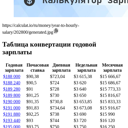
https://calculat.io/ru/money/year-to-hourly-
salary/202800/generated.jpg
Таблица конвертации годовой
зарплаты
Годовая
Почасовая
Дневная
Недельная
Месячная
зарплата
ставка
зарплата
зарплата
зарплата
$188 000
$90,38
$723,04
$3 615,38
$15 666,67
$188 240
$90,5
$724
$3 620
$15 686,67
$189 280
$91
$728
$3 640
$15 773,33
$189 800
$91,25
$730
$3 650
$15 816,67
$190 000
$91,35
$730,8
$3 653,85
$15 833,33
$191 000
$91,83
$734,64
$3 673,08
$15 916,67
$191 880
$92,25
$738
$3 690
$15 990
$193 440
$93
$744
$3 720
$16 120
$195 000
$93,75
$750
$3 750
$16 250