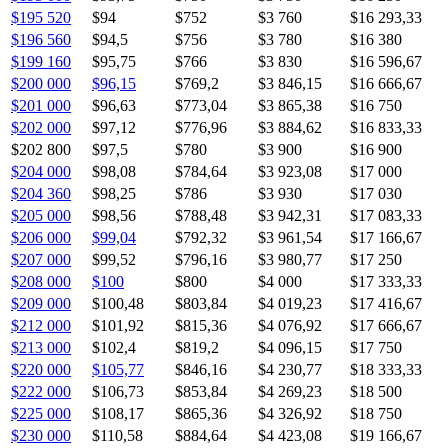
$195 520
$94
$752
$3 760
$16 293,33
$196 560
$94,5
$756
$3 780
$16 380
$199 160
$95,75
$766
$3 830
$16 596,67
$200 000
$96,15
$769,2
$3 846,15
$16 666,67
$201 000
$96,63
$773,04
$3 865,38
$16 750
$202 000
$97,12
$776,96
$3 884,62
$16 833,33
$202 800
$97,5
$780
$3 900
$16 900
$204 000
$98,08
$784,64
$3 923,08
$17 000
$204 360
$98,25
$786
$3 930
$17 030
$205 000
$98,56
$788,48
$3 942,31
$17 083,33
$206 000
$99,04
$792,32
$3 961,54
$17 166,67
$207 000
$99,52
$796,16
$3 980,77
$17 250
$208 000
$100
$800
$4 000
$17 333,33
$209 000
$100,48
$803,84
$4 019,23
$17 416,67
$212 000
$101,92
$815,36
$4 076,92
$17 666,67
$213 000
$102,4
$819,2
$4 096,15
$17 750
$220 000
$105,77
$846,16
$4 230,77
$18 333,33
$222 000
$106,73
$853,84
$4 269,23
$18 500
$225 000
$108,17
$865,36
$4 326,92
$18 750
$230 000
$110,58
$884,64
$4 423,08
$19 166,67