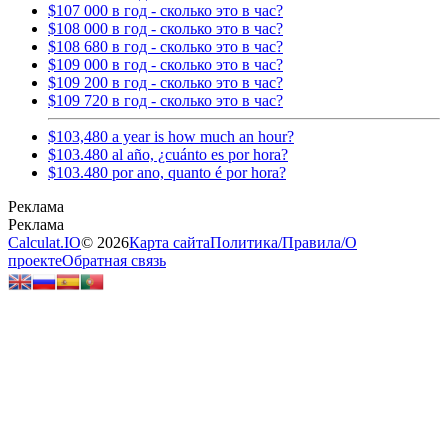
$107 000 в год - сколько это в час?
$108 000 в год - сколько это в час?
$108 680 в год - сколько это в час?
$109 000 в год - сколько это в час?
$109 200 в год - сколько это в час?
$109 720 в год - сколько это в час?
$103,480 a year is how much an hour?
$103.480 al año, ¿cuánto es por hora?
$103.480 por ano, quanto é por hora?
Calculat.IO
© 2026
Карта сайта
Политика
/
Правила
/
О
проекте
Обратная связь