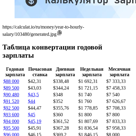
https://calculat.io/ru/money/year-to-hourly-
salary/103480/generated.jpg
Таблица конвертации годовой
зарплаты
Годовая
Почасовая
Дневная
Недельная
Месячная
зарплата
ставка
зарплата
зарплата
зарплата
$88 000
$42,31
$338,48
$1 692,31
$7 333,33
$89 500
$43,03
$344,24
$1 721,15
$7 458,33
$90 480
$43,5
$348
$1 740
$7 540
$91 520
$44
$352
$1 760
$7 626,67
$92 500
$44,47
$355,76
$1 778,85
$7 708,33
$93 600
$45
$360
$1 800
$7 800
$94 000
$45,19
$361,52
$1 807,69
$7 833,33
$95 500
$45,91
$367,28
$1 836,54
$7 958,33
$96 000
$46,15
$369,2
$1 846,15
$8 000