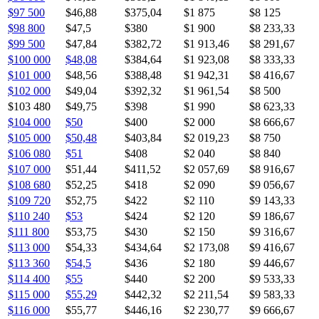
$97 500
$46,88
$375,04
$1 875
$8 125
$98 800
$47,5
$380
$1 900
$8 233,33
$99 500
$47,84
$382,72
$1 913,46
$8 291,67
$100 000
$48,08
$384,64
$1 923,08
$8 333,33
$101 000
$48,56
$388,48
$1 942,31
$8 416,67
$102 000
$49,04
$392,32
$1 961,54
$8 500
$103 480
$49,75
$398
$1 990
$8 623,33
$104 000
$50
$400
$2 000
$8 666,67
$105 000
$50,48
$403,84
$2 019,23
$8 750
$106 080
$51
$408
$2 040
$8 840
$107 000
$51,44
$411,52
$2 057,69
$8 916,67
$108 680
$52,25
$418
$2 090
$9 056,67
$109 720
$52,75
$422
$2 110
$9 143,33
$110 240
$53
$424
$2 120
$9 186,67
$111 800
$53,75
$430
$2 150
$9 316,67
$113 000
$54,33
$434,64
$2 173,08
$9 416,67
$113 360
$54,5
$436
$2 180
$9 446,67
$114 400
$55
$440
$2 200
$9 533,33
$115 000
$55,29
$442,32
$2 211,54
$9 583,33
$116 000
$55,77
$446,16
$2 230,77
$9 666,67