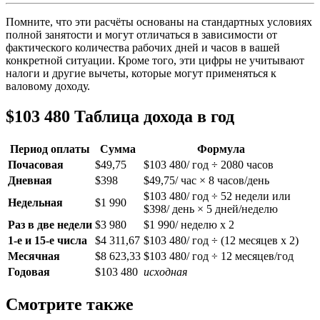
Помните, что эти расчёты основаны на стандартных условиях
полной занятости и могут отличаться в зависимости от
фактического количества рабочих дней и часов в вашей
конкретной ситуации. Кроме того, эти цифры не учитывают
налоги и другие вычеты, которые могут применяться к
валовому доходу.
$103 480 Таблица дохода в год
Период оплаты
Сумма
Формула
Почасовая
$49,75
$103 480/ год ÷ 2080 часов
Дневная
$398
$49,75/ час × 8 часов/день
$103 480/ год ÷ 52 недели или
Недельная
$1 990
$398/ день × 5 дней/неделю
Раз в две недели
$3 980
$1 990/ неделю x 2
1-е и 15-е числа
$4 311,67
$103 480/ год ÷ (12 месяцев x 2)
Месячная
$8 623,33
$103 480/ год ÷ 12 месяцев/год
Годовая
$103 480
исходная
Смотрите также