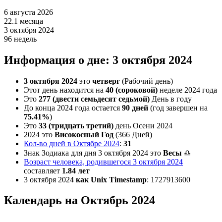
6 августа 2026
22.1 месяца
3 октября 2024
96 недель
Информация о дне: 3 октября 2024
3 октября 2024
это
четверг
(Рабочий день)
Этот день находится на
40 (сороковой)
неделе 2024 года
Это
277 (двести семьдесят седьмой)
День в году
До конца 2024 года остается
90 дней
(год завершен на
75.41%
)
Это
33 (тридцать третий)
день Осени 2024
2024 это
Високосный Год
(366 Дней)
Кол-во дней в Октябре 2024
:
31
Знак Зодиака для дня 3 октября 2024
это
Весы
♎
Возраст человека, родившегося 3 октября 2024
составляет
1.84 лет
3 октября 2024
как Unix Timestamp
:
1727913600
Календарь на Октябрь 2024