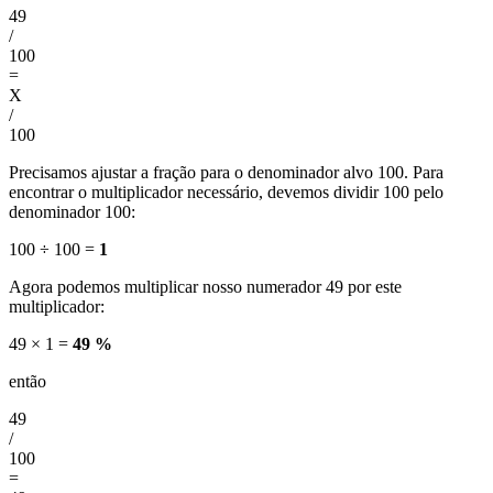
49
/
100
=
X
/
100
Precisamos ajustar a fração para o denominador alvo 100. Para
encontrar o multiplicador necessário, devemos dividir 100 pelo
denominador 100:
100 ÷ 100 =
1
Agora podemos multiplicar nosso numerador 49 por este
multiplicador:
49 × 1 =
49 %
então
49
/
100
=