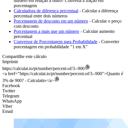
número em relação a outro? Converta a fração em
porcentagem
Calculadora de diferença percentual
- Calcular a diferença
percentual entre dois números
Porcentagem de desconto em um número
- Calcular o preço
com desconto
Porcentagem a mais que um número
- Calcular aumento
percentual
Conversor de Porcentagem para Probabilidade
- Converter
porcentagem em probabilidade "1 em X"
Compartilhe este cálculo
Imprimir
https://calculat.io/pt/number/percent-of/3--900
<a href="https://calculat.io/pt/number/percent-of/3--900">Quanto é
3% de 900? - Calculatio</a>
Facebook
Twitter
Telegram
WhatsApp
Viber
Email