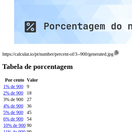
https://calculat.io/pt/number/percent-of/3--900/generated.jpg
Tabela de porcentagem
Por cento
Valor
1% de 900
9
2% de 900
18
3% de 900
27
4% de 900
36
5% de 900
45
6% de 900
54
10% de 900
90
11% de 900
99