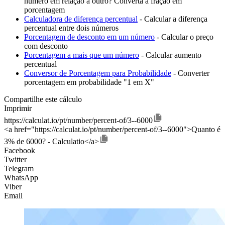
número em relação a outro? Converta a fração em
porcentagem
Calculadora de diferença percentual
- Calcular a diferença
percentual entre dois números
Porcentagem de desconto em um número
- Calcular o preço
com desconto
Porcentagem a mais que um número
- Calcular aumento
percentual
Conversor de Porcentagem para Probabilidade
- Converter
porcentagem em probabilidade "1 em X"
Compartilhe este cálculo
Imprimir
https://calculat.io/pt/number/percent-of/3--6000
<a href="https://calculat.io/pt/number/percent-of/3--6000">Quanto é
3% de 6000? - Calculatio</a>
Facebook
Twitter
Telegram
WhatsApp
Viber
Email