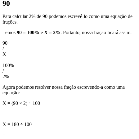
90
Para calcular 2% de 90 podemos escrevê-lo como uma equação de
frações.
Temos
90 = 100%
e
X = 2%
. Portanto, nossa fração ficará assim:
90
/
X
=
100%
/
2%
Agora podemos resolver nossa fração escrevendo-a como uma
equação:
X = (90 × 2) ÷ 100
=
X = 180 ÷ 100
=