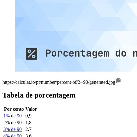
https://calculat.io/pt/number/percent-of/2--90/generated.jpg
Tabela de porcentagem
Por cento
Valor
1% de 90
0,9
2% de 90
1,8
3% de 90
2,7
4% de 90
3,6