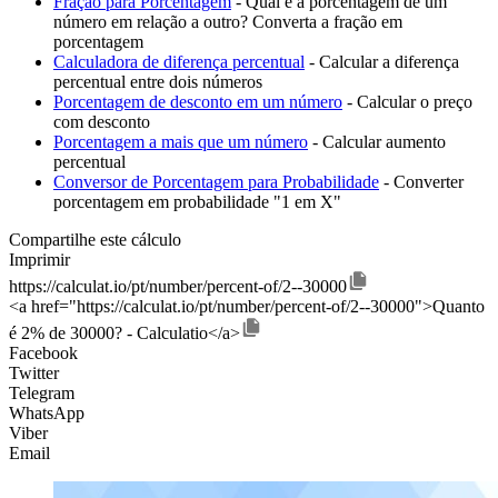
Fração para Porcentagem
- Qual é a porcentagem de um
número em relação a outro? Converta a fração em
porcentagem
Calculadora de diferença percentual
- Calcular a diferença
percentual entre dois números
Porcentagem de desconto em um número
- Calcular o preço
com desconto
Porcentagem a mais que um número
- Calcular aumento
percentual
Conversor de Porcentagem para Probabilidade
- Converter
porcentagem em probabilidade "1 em X"
Compartilhe este cálculo
Imprimir
https://calculat.io/pt/number/percent-of/2--30000
<a href="https://calculat.io/pt/number/percent-of/2--30000">Quanto
é 2% de 30000? - Calculatio</a>
Facebook
Twitter
Telegram
WhatsApp
Viber
Email