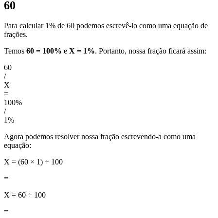
60
Para calcular 1% de 60 podemos escrevê-lo como uma equação de
frações.
Temos
60 = 100%
e
X = 1%
. Portanto, nossa fração ficará assim:
60
/
X
=
100%
/
1%
Agora podemos resolver nossa fração escrevendo-a como uma
equação:
X = (60 × 1) ÷ 100
=
X = 60 ÷ 100
=