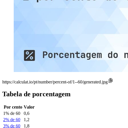
https://calculat.io/pt/number/percent-of/1--60/generated.jpg
Tabela de porcentagem
Por cento
Valor
1% de 60
0,6
2% de 60
1,2
3% de 60
1,8