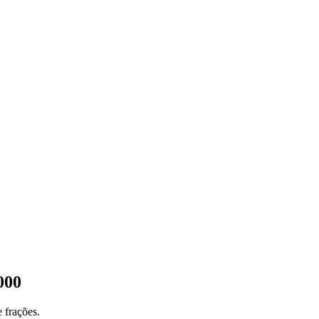
000
 frações.