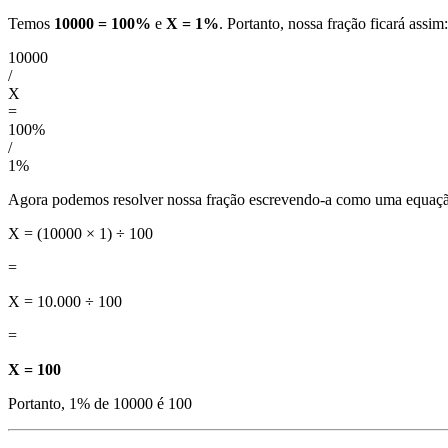
Temos
10000 = 100%
e
X = 1%
. Portanto, nossa fração ficará assim:
10000
/
X
=
100%
/
1%
Agora podemos resolver nossa fração escrevendo-a como uma equaç
X = (10000 × 1) ÷ 100
=
X = 10.000 ÷ 100
=
X = 100
Portanto, 1% de 10000 é 100