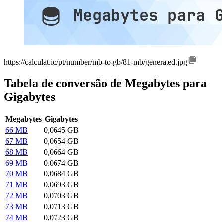
https://calculat.io/pt/number/mb-to-gb/81-mb/generated.jpg
Tabela de conversão de Megabytes para
Gigabytes
Megabytes
Gigabytes
66 MB
0,0645 GB
67 MB
0,0654 GB
68 MB
0,0664 GB
69 MB
0,0674 GB
70 MB
0,0684 GB
71 MB
0,0693 GB
72 MB
0,0703 GB
73 MB
0,0713 GB
74 MB
0,0723 GB