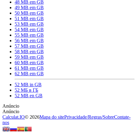
48 MB em GB
49 MB em GB
50 MB em GB
51 MB em GB
53 MB em GB
54 MB em GB
55 MB em GB
56 MB em GB
57 MB em GB
58 MB em GB
59 MB em GB
60 MB em GB
61 MB em GB
62 MB em GB
52 MB in GB
52 МБ в ГБ
52 MB en GB
Calculat.IO
© 2026
Mapa do site
Privacidade
/
Regras
/
Sobre
Contate-
nos