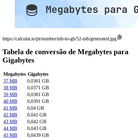
https://calculat.io/pt/number/mb-to-gb/52-mb/generated.jpg
Tabela de conversão de Megabytes para
Gigabytes
Megabytes
Gigabytes
37 MB
0,0361 GB
38 MB
0,0371 GB
39 MB
0,0381 GB
40 MB
0,0391 GB
41 MB
0,04 GB
42 MB
0,041 GB
43 MB
0,042 GB
44 MB
0,043 GB
45 MB
0,0439 GB