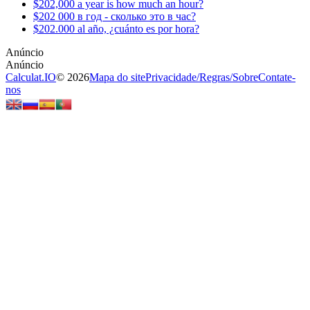
$202,000 a year is how much an hour?
$202 000 в год - сколько это в час?
$202.000 al año, ¿cuánto es por hora?
Calculat.IO
© 2026
Mapa do site
Privacidade
/
Regras
/
Sobre
Contate-
nos