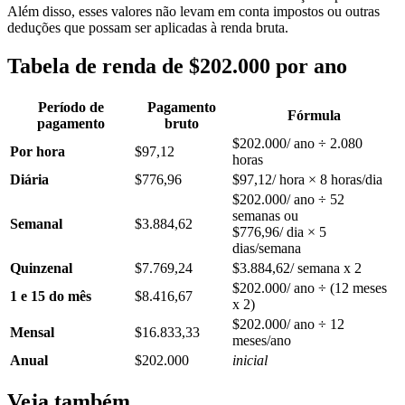
Além disso, esses valores não levam em conta impostos ou outras
deduções que possam ser aplicadas à renda bruta.
Tabela de renda de $202.000 por ano
Período de
Pagamento
Fórmula
pagamento
bruto
$202.000/ ano ÷ 2.080
Por hora
$97,12
horas
Diária
$776,96
$97,12/ hora × 8 horas/dia
$202.000/ ano ÷ 52
semanas ou
Semanal
$3.884,62
$776,96/ dia × 5
dias/semana
Quinzenal
$7.769,24
$3.884,62/ semana x 2
$202.000/ ano ÷ (12 meses
1 e 15 do mês
$8.416,67
x 2)
$202.000/ ano ÷ 12
Mensal
$16.833,33
meses/ano
Anual
$202.000
inicial
Veja também