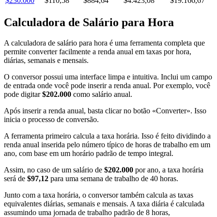
$230.000
$110,58
$884,64
$4.423,08
$19.166,67
Calculadora de Salário para Hora
A calculadora de salário para hora é uma ferramenta completa que
permite converter facilmente a renda anual em taxas por hora,
diárias, semanais e mensais.
O conversor possui uma interface limpa e intuitiva. Inclui um campo
de entrada onde você pode inserir a renda anual. Por exemplo, você
pode digitar
$202.000
como salário anual.
Após inserir a renda anual, basta clicar no botão «Converter». Isso
inicia o processo de conversão.
A ferramenta primeiro calcula a taxa horária. Isso é feito dividindo a
renda anual inserida pelo número típico de horas de trabalho em um
ano, com base em um horário padrão de tempo integral.
Assim, no caso de um salário de
$202.000
por ano, a taxa horária
será de
$97,12
para uma semana de trabalho de 40 horas.
Junto com a taxa horária, o conversor também calcula as taxas
equivalentes diárias, semanais e mensais. A taxa diária é calculada
assumindo uma jornada de trabalho padrão de 8 horas,