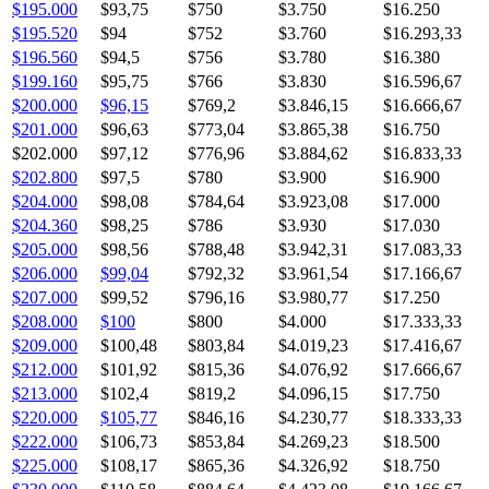
$195.000
$93,75
$750
$3.750
$16.250
$195.520
$94
$752
$3.760
$16.293,33
$196.560
$94,5
$756
$3.780
$16.380
$199.160
$95,75
$766
$3.830
$16.596,67
$200.000
$96,15
$769,2
$3.846,15
$16.666,67
$201.000
$96,63
$773,04
$3.865,38
$16.750
$202.000
$97,12
$776,96
$3.884,62
$16.833,33
$202.800
$97,5
$780
$3.900
$16.900
$204.000
$98,08
$784,64
$3.923,08
$17.000
$204.360
$98,25
$786
$3.930
$17.030
$205.000
$98,56
$788,48
$3.942,31
$17.083,33
$206.000
$99,04
$792,32
$3.961,54
$17.166,67
$207.000
$99,52
$796,16
$3.980,77
$17.250
$208.000
$100
$800
$4.000
$17.333,33
$209.000
$100,48
$803,84
$4.019,23
$17.416,67
$212.000
$101,92
$815,36
$4.076,92
$17.666,67
$213.000
$102,4
$819,2
$4.096,15
$17.750
$220.000
$105,77
$846,16
$4.230,77
$18.333,33
$222.000
$106,73
$853,84
$4.269,23
$18.500
$225.000
$108,17
$865,36
$4.326,92
$18.750