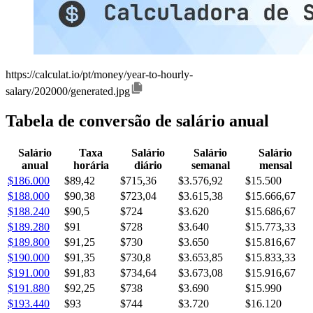
https://calculat.io/pt/money/year-to-hourly-
salary/202000/generated.jpg
Tabela de conversão de salário anual
Salário
Taxa
Salário
Salário
Salário
anual
horária
diário
semanal
mensal
$186.000
$89,42
$715,36
$3.576,92
$15.500
$188.000
$90,38
$723,04
$3.615,38
$15.666,67
$188.240
$90,5
$724
$3.620
$15.686,67
$189.280
$91
$728
$3.640
$15.773,33
$189.800
$91,25
$730
$3.650
$15.816,67
$190.000
$91,35
$730,8
$3.653,85
$15.833,33
$191.000
$91,83
$734,64
$3.673,08
$15.916,67
$191.880
$92,25
$738
$3.690
$15.990
$193.440
$93
$744
$3.720
$16.120