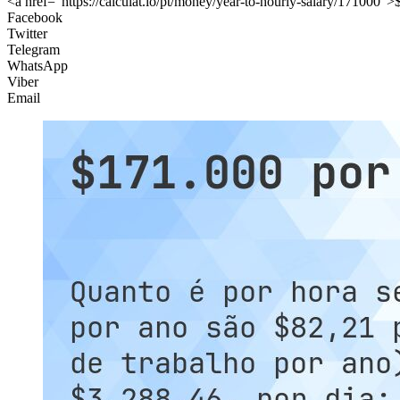
<a href="https://calculat.io/pt/money/year-to-hourly-salary/171000">
Facebook
Twitter
Telegram
WhatsApp
Viber
Email