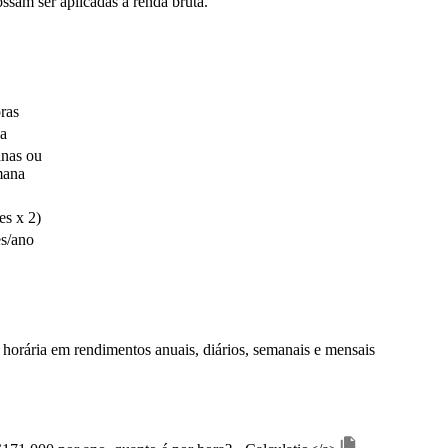
ssam ser aplicadas à renda bruta.
ras
ia
anas ou
mana
es x 2)
s/ano
 horária em rendimentos anuais, diários, semanais e mensais