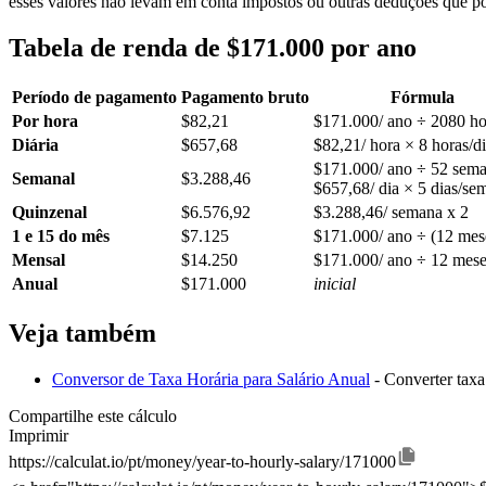
esses valores não levam em conta impostos ou outras deduções que po
Tabela de renda de $171.000 por ano
Período de pagamento
Pagamento bruto
Fórmula
Por hora
$82,21
$171.000/ ano ÷ 2080 ho
Diária
$657,68
$82,21/ hora × 8 horas/d
$171.000/ ano ÷ 52 sem
Semanal
$3.288,46
$657,68/ dia × 5 dias/se
Quinzenal
$6.576,92
$3.288,46/ semana x 2
1 e 15 do mês
$7.125
$171.000/ ano ÷ (12 mes
Mensal
$14.250
$171.000/ ano ÷ 12 mese
Anual
$171.000
inicial
Veja também
Conversor de Taxa Horária para Salário Anual
- Converter taxa
Compartilhe este cálculo
Imprimir
https://calculat.io/pt/money/year-to-hourly-salary/171000