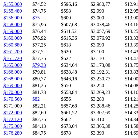
$155.000
$74,52
$596,16
$2.980,77
$12.9
$155.480
$74,75
$598
$2.990
$12.9
$156.000
$75
$600
$3.000
$13.0
$158.000
$75,96
$607,68
$3.038,46
$13.1
$159.000
$76,44
$611,52
$3.057,69
$13.2
$160.000
$76,92
$615,36
$3.076,92
$13.3
$160.680
$77,25
$618
$3.090
$13.3
$161.200
$77,5
$620
$3.100
$13.4
$161.720
$77,75
$622
$3.110
$13.4
$165.000
$79,33
$634,64
$3.173,08
$13.7
$166.000
$79,81
$638,48
$3.192,31
$13.8
$168.000
$80,77
$646,16
$3.230,77
$14.0
$169.000
$81,25
$650
$3.250
$14.0
$170.000
$81,73
$653,84
$3.269,23
$14.1
$170.560
$82
$656
$3.280
$14.2
$171.000
$82,21
$657,68
$3.288,46
$14.2
$172.000
$82,69
$661,52
$3.307,69
$14.3
$172.120
$82,75
$662
$3.310
$14.3
$175.000
$84,13
$673,04
$3.365,38
$14.5
$176.280
$84,75
$678
$3.390
$14.6