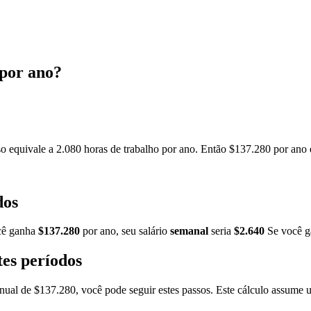
 por ano?
 equivale a 2.080 horas de trabalho por ano. Então $137.280 por ano d
dos
cê ganha
$137.280
por ano, seu salário
semanal
seria
$2.640
Se você 
es períodos
 anual de $137.280, você pode seguir estes passos. Este cálculo assume