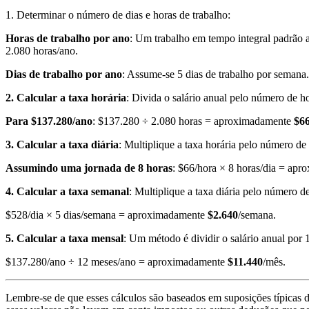
1. Determinar o número de dias e horas de trabalho:
Horas de trabalho por ano
: Um trabalho em tempo integral padrão 
2.080 horas/ano.
Dias de trabalho por ano
: Assume-se 5 dias de trabalho por semana.
2. Calcular a taxa horária
: Divida o salário anual pelo número de ho
Para $137.280/ano
: $137.280 ÷ 2.080 horas = aproximadamente
$6
3. Calcular a taxa diária
: Multiplique a taxa horária pelo número de 
Assumindo uma jornada de 8 horas
: $66/hora × 8 horas/dia = ap
4. Calcular a taxa semanal
: Multiplique a taxa diária pelo número d
$528/dia × 5 dias/semana = aproximadamente
$2.640
/semana.
5. Calcular a taxa mensal
: Um método é dividir o salário anual por 
$137.280/ano ÷ 12 meses/ano = aproximadamente
$11.440
/mês.
Lembre-se de que esses cálculos são baseados em suposições típicas d