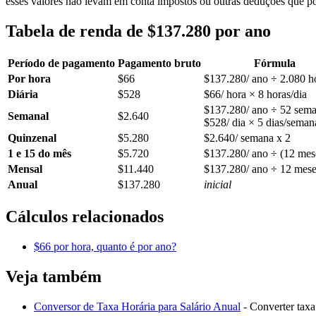
esses valores não levam em conta impostos ou outras deduções que po
Tabela de renda de $137.280 por ano
Período de pagamento
Pagamento bruto
Fórmula
Por hora
$66
$137.280/ ano ÷ 2.080 h
Diária
$528
$66/ hora × 8 horas/dia
$137.280/ ano ÷ 52 sem
Semanal
$2.640
$528/ dia × 5 dias/seman
Quinzenal
$5.280
$2.640/ semana x 2
1 e 15 do mês
$5.720
$137.280/ ano ÷ (12 mes
Mensal
$11.440
$137.280/ ano ÷ 12 mese
Anual
$137.280
inicial
Cálculos relacionados
$66 por hora, quanto é por ano?
Veja também
Conversor de Taxa Horária para Salário Anual
- Converter taxa