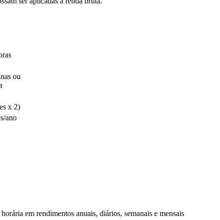
ssam ser aplicadas à renda bruta.
oras
anas ou
a
es x 2)
s/ano
 horária em rendimentos anuais, diários, semanais e mensais