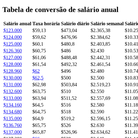
Tabela de conversão de salário anual
Salário anual
Taxa horária
Salário diário
Salário semanal
Salári
$123.000
$59,13
$473,04
$2.365,38
$10.2
$124.000
$59,62
$476,96
$2.384,62
$10.3
$125.000
$60,1
$480,8
$2.403,85
$10.4
$126.360
$60,75
$486
$2.430
$10.5
$127.000
$61,06
$488,48
$2.442,31
$10.5
$128.000
$61,54
$492,32
$2.461,54
$10.6
$128.960
$62
$496
$2.480
$10.7
$130.000
$62,5
$500
$2.500
$10.8
$131.000
$62,98
$503,84
$2.519,23
$10.9
$132.600
$63,75
$510
$2.550
$11.0
$133.000
$63,94
$511,52
$2.557,69
$11.08
$134.160
$64,5
$516
$2.580
$11.1
$134.680
$64,75
$518
$2.590
$11.22
$135.000
$64,9
$519,2
$2.596,15
$11.2
$136.760
$65,75
$526
$2.630
$11.39
$137.000
$65,87
$526,96
$2.634,62
$11.41