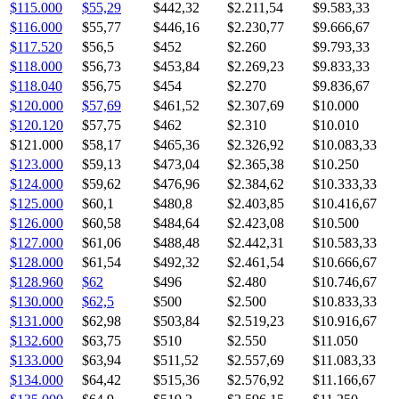
$115.000
$55,29
$442,32
$2.211,54
$9.583,33
$116.000
$55,77
$446,16
$2.230,77
$9.666,67
$117.520
$56,5
$452
$2.260
$9.793,33
$118.000
$56,73
$453,84
$2.269,23
$9.833,33
$118.040
$56,75
$454
$2.270
$9.836,67
$120.000
$57,69
$461,52
$2.307,69
$10.000
$120.120
$57,75
$462
$2.310
$10.010
$121.000
$58,17
$465,36
$2.326,92
$10.083,33
$123.000
$59,13
$473,04
$2.365,38
$10.250
$124.000
$59,62
$476,96
$2.384,62
$10.333,33
$125.000
$60,1
$480,8
$2.403,85
$10.416,67
$126.000
$60,58
$484,64
$2.423,08
$10.500
$127.000
$61,06
$488,48
$2.442,31
$10.583,33
$128.000
$61,54
$492,32
$2.461,54
$10.666,67
$128.960
$62
$496
$2.480
$10.746,67
$130.000
$62,5
$500
$2.500
$10.833,33
$131.000
$62,98
$503,84
$2.519,23
$10.916,67
$132.600
$63,75
$510
$2.550
$11.050
$133.000
$63,94
$511,52
$2.557,69
$11.083,33
$134.000
$64,42
$515,36
$2.576,92
$11.166,67