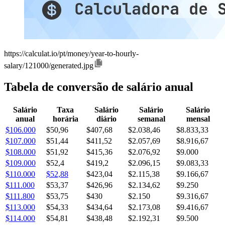
https://calculat.io/pt/money/year-to-hourly-
salary/121000/generated.jpg
Tabela de conversão de salário anual
Salário
Taxa
Salário
Salário
Salário
anual
horária
diário
semanal
mensal
$106.000
$50,96
$407,68
$2.038,46
$8.833,33
$107.000
$51,44
$411,52
$2.057,69
$8.916,67
$108.000
$51,92
$415,36
$2.076,92
$9.000
$109.000
$52,4
$419,2
$2.096,15
$9.083,33
$110.000
$52,88
$423,04
$2.115,38
$9.166,67
$111.000
$53,37
$426,96
$2.134,62
$9.250
$111.800
$53,75
$430
$2.150
$9.316,67
$113.000
$54,33
$434,64
$2.173,08
$9.416,67
$114.000
$54,81
$438,48
$2.192,31
$9.500