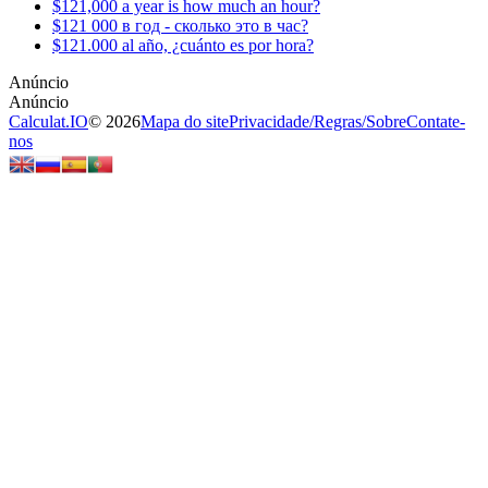
$121,000 a year is how much an hour?
$121 000 в год - сколько это в час?
$121.000 al año, ¿cuánto es por hora?
Calculat.IO
© 2026
Mapa do site
Privacidade
/
Regras
/
Sobre
Contate-
nos