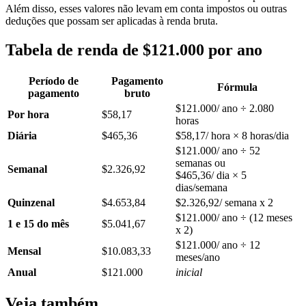
Além disso, esses valores não levam em conta impostos ou outras
deduções que possam ser aplicadas à renda bruta.
Tabela de renda de $121.000 por ano
Período de
Pagamento
Fórmula
pagamento
bruto
$121.000/ ano ÷ 2.080
Por hora
$58,17
horas
Diária
$465,36
$58,17/ hora × 8 horas/dia
$121.000/ ano ÷ 52
semanas ou
Semanal
$2.326,92
$465,36/ dia × 5
dias/semana
Quinzenal
$4.653,84
$2.326,92/ semana x 2
$121.000/ ano ÷ (12 meses
1 e 15 do mês
$5.041,67
x 2)
$121.000/ ano ÷ 12
Mensal
$10.083,33
meses/ano
Anual
$121.000
inicial
Veja também