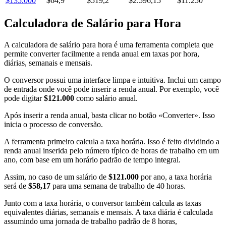
$135.000
$64,9
$519,2
$2.596,15
$11.250
Calculadora de Salário para Hora
A calculadora de salário para hora é uma ferramenta completa que
permite converter facilmente a renda anual em taxas por hora,
diárias, semanais e mensais.
O conversor possui uma interface limpa e intuitiva. Inclui um campo
de entrada onde você pode inserir a renda anual. Por exemplo, você
pode digitar
$121.000
como salário anual.
Após inserir a renda anual, basta clicar no botão «Converter». Isso
inicia o processo de conversão.
A ferramenta primeiro calcula a taxa horária. Isso é feito dividindo a
renda anual inserida pelo número típico de horas de trabalho em um
ano, com base em um horário padrão de tempo integral.
Assim, no caso de um salário de
$121.000
por ano, a taxa horária
será de
$58,17
para uma semana de trabalho de 40 horas.
Junto com a taxa horária, o conversor também calcula as taxas
equivalentes diárias, semanais e mensais. A taxa diária é calculada
assumindo uma jornada de trabalho padrão de 8 horas,