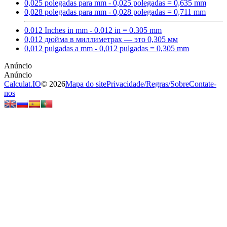
0,025 polegadas para mm - 0,025 polegadas = 0,635 mm
0,028 polegadas para mm - 0,028 polegadas = 0,711 mm
0.012 Inches in mm - 0.012 in = 0.305 mm
0,012 дюйма в миллиметрах — это 0,305 мм
0,012 pulgadas a mm - 0,012 pulgadas = 0,305 mm
Calculat.IO
© 2026
Mapa do site
Privacidade
/
Regras
/
Sobre
Contate-
nos