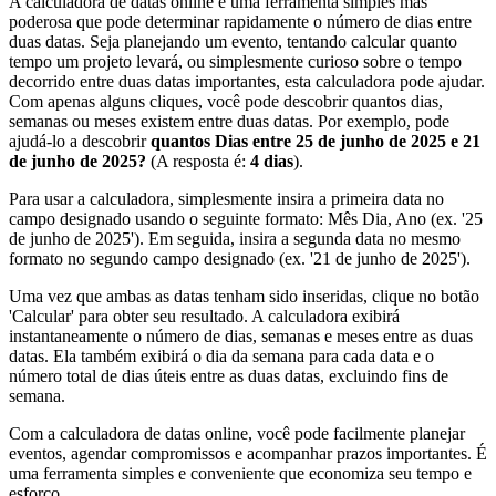
A calculadora de datas online é uma ferramenta simples mas
poderosa que pode determinar rapidamente o número de dias entre
duas datas. Seja planejando um evento, tentando calcular quanto
tempo um projeto levará, ou simplesmente curioso sobre o tempo
decorrido entre duas datas importantes, esta calculadora pode ajudar.
Com apenas alguns cliques, você pode descobrir quantos dias,
semanas ou meses existem entre duas datas. Por exemplo, pode
ajudá-lo a descobrir
quantos Dias entre 25 de junho de 2025 e 21
de junho de 2025?
(A resposta é:
4 dias
).
Para usar a calculadora, simplesmente insira a primeira data no
campo designado usando o seguinte formato: Mês Dia, Ano (ex. '25
de junho de 2025'). Em seguida, insira a segunda data no mesmo
formato no segundo campo designado (ex. '21 de junho de 2025').
Uma vez que ambas as datas tenham sido inseridas, clique no botão
'Calcular' para obter seu resultado. A calculadora exibirá
instantaneamente o número de dias, semanas e meses entre as duas
datas. Ela também exibirá o dia da semana para cada data e o
número total de dias úteis entre as duas datas, excluindo fins de
semana.
Com a calculadora de datas online, você pode facilmente planejar
eventos, agendar compromissos e acompanhar prazos importantes. É
uma ferramenta simples e conveniente que economiza seu tempo e
esforço.