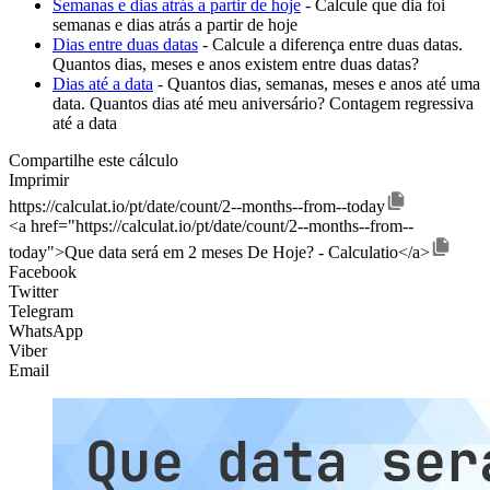
Semanas e dias atrás a partir de hoje
- Calcule que dia foi
semanas e dias atrás a partir de hoje
Dias entre duas datas
- Calcule a diferença entre duas datas.
Quantos dias, meses e anos existem entre duas datas?
Dias até a data
- Quantos dias, semanas, meses e anos até uma
data. Quantos dias até meu aniversário? Contagem regressiva
até a data
Compartilhe este cálculo
Imprimir
https://calculat.io/pt/date/count/2--months--from--today
<a href="https://calculat.io/pt/date/count/2--months--from--
today">Que data será em 2 meses De Hoje? - Calculatio</a>
Facebook
Twitter
Telegram
WhatsApp
Viber
Email