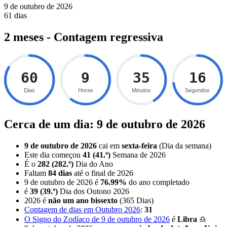
9 de outubro de 2026
61 dias
2 meses - Contagem regressiva
60
9
35
15
Dias
Horas
Minutos
Segundos
Cerca de um dia: 9 de outubro de 2026
9 de outubro de 2026
cai em
sexta-feira
(Dia da semana)
Este dia começou
41 (41.ª)
Semana de 2026
É o
282 (282.º)
Dia do Ano
Faltam
84 dias
até o final de 2026
9 de outubro de 2026 é
76.99%
do ano completado
é
39 (39.º)
Dia dos Outono 2026
2026 é
não um ano bissexto
(365 Dias)
Contagem de dias em Outubro 2026
:
31
O Signo do Zodíaco de 9 de outubro de 2026
é
Libra
♎