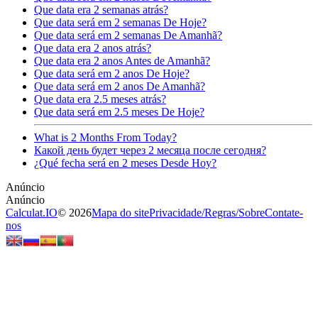
Que data era 2 semanas atrás?
Que data será em 2 semanas De Hoje?
Que data será em 2 semanas De Amanhã?
Que data era 2 anos atrás?
Que data era 2 anos Antes de Amanhã?
Que data será em 2 anos De Hoje?
Que data será em 2 anos De Amanhã?
Que data era 2.5 meses atrás?
Que data será em 2.5 meses De Hoje?
What is 2 Months From Today?
Какой день будет через 2 месяца после сегодня?
¿Qué fecha será en 2 meses Desde Hoy?
Calculat.IO
© 2026
Mapa do site
Privacidade
/
Regras
/
Sobre
Contate-
nos