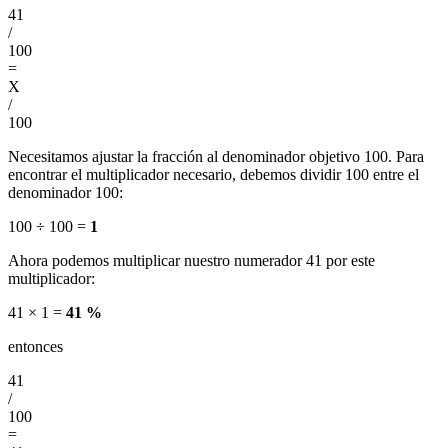
41
/
100
=
X
/
100
Necesitamos ajustar la fracción al denominador objetivo 100. Para
encontrar el multiplicador necesario, debemos dividir 100 entre el
denominador 100:
100 ÷ 100 =
1
Ahora podemos multiplicar nuestro numerador 41 por este
multiplicador:
41 × 1 =
41 %
entonces
41
/
100
=