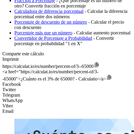
Fracción a Porcentaje
- ¿Qué porcentaje es un número de
otro? Convertir fracción en porcentaje
Calculadora de diferencia porcentual
- Calcular la diferencia
porcentual entre dos números
Porcentaje de descuento de un número
- Calcular el precio
con descuento
Porcentaje más que un número
- Calcular aumento porcentual
Convertidor de Porcentaje a Probabilidad
- Convertir
porcentaje en probabilidad "1 en X"
Comparte este cálculo
Imprimir
https://calculat.io/es/number/percent-of/3--65000
<a href="https://calculat.io/es/number/percent-of/3-
-65000">¿Cuánto es el 3% de 65000? - Calculatio</a>
Facebook
Twitter
Telegram
WhatsApp
Viber
Email