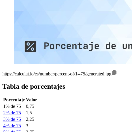
https://calculat.io/es/number/percent-of/1--75/generated.jpg
Tabla de porcentajes
Porcentaje
Valor
1% de 75
0,75
2% de 75
1,5
3% de 75
2,25
4% de 75
3