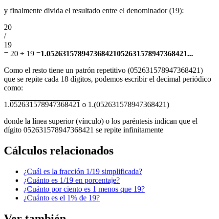
y finalmente divida el resultado entre el denominador (19):
20
/
19
=
20 ÷ 19
=
1.052631578947368421052631578947368421...
Como el resto tiene un patrón repetitivo (052631578947368421)
que se repite cada 18 dígitos, podemos escribir el decimal periódico
como:
1.
052631578947368421
o 1.(052631578947368421)
donde la línea superior (vínculo) o los paréntesis indican que el
dígito 052631578947368421 se repite infinitamente
Cálculos relacionados
¿Cuál es la fracción 1/19 simplificada?
¿Cuánto es 1/19 en porcentaje?
¿Cuánto por ciento es 1 menos que 19?
¿Cuánto es el 1% de 19?
Ver también