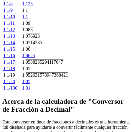
1 1/8
1.125
1 1/9
1.
1
1 1/10
1.1
1 1/11
1.
09
1 1/12
1.08
3
1 1/13
1.
076923
1 1/14
1.0
714285
1 1/15
1.0
6
1 1/16
1.0625
1 1/17
1.
0588235294117647
1 1/18
1.0
5
1 1/19
1.
052631578947368421
1 1/20
1.05
1 1/100
1.01
Acerca de la calculadora de "Conversor
de Fracción a Decimal"
Este conversor en línea de fracciones a decimales es una herramienta
útil diseñada para ayudarle a convertir fácilmente cualquier fracción