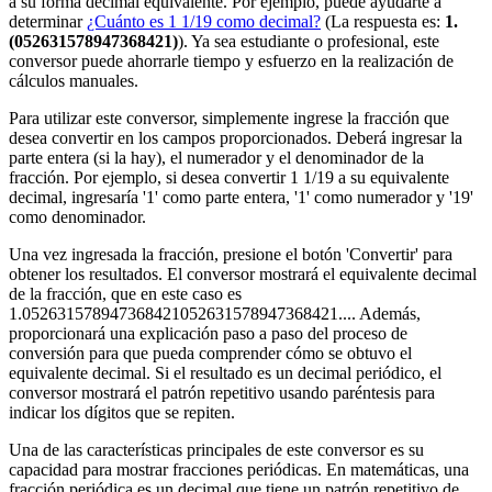
a su forma decimal equivalente. Por ejemplo, puede ayudarte a
determinar
¿Cuánto es 1 1/19 como decimal?
(La respuesta es:
1.
(052631578947368421)
). Ya sea estudiante o profesional, este
conversor puede ahorrarle tiempo y esfuerzo en la realización de
cálculos manuales.
Para utilizar este conversor, simplemente ingrese la fracción que
desea convertir en los campos proporcionados. Deberá ingresar la
parte entera (si la hay), el numerador y el denominador de la
fracción. Por ejemplo, si desea convertir 1 1/19 a su equivalente
decimal, ingresaría '1' como parte entera, '1' como numerador y '19'
como denominador.
Una vez ingresada la fracción, presione el botón 'Convertir' para
obtener los resultados. El conversor mostrará el equivalente decimal
de la fracción, que en este caso es
1.052631578947368421052631578947368421.... Además,
proporcionará una explicación paso a paso del proceso de
conversión para que pueda comprender cómo se obtuvo el
equivalente decimal. Si el resultado es un decimal periódico, el
conversor mostrará el patrón repetitivo usando paréntesis para
indicar los dígitos que se repiten.
Una de las características principales de este conversor es su
capacidad para mostrar fracciones periódicas. En matemáticas, una
fracción periódica es un decimal que tiene un patrón repetitivo de