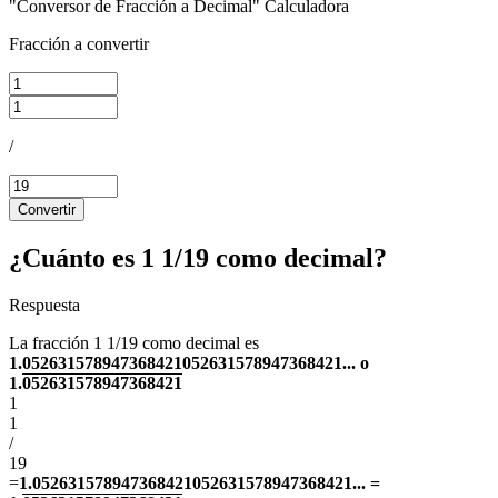
"Conversor de Fracción a Decimal" Calculadora
Fracción a convertir
/
Convertir
¿Cuánto es 1 1/19 como decimal?
Respuesta
La fracción 1 1/19 como decimal es
1.052631578947368421052631578947368421... o
1.
052631578947368421
1
1
/
19
=
1.052631578947368421052631578947368421... =