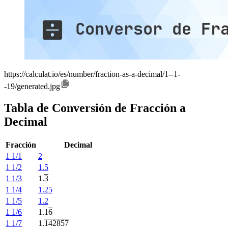
https://calculat.io/es/number/fraction-as-a-decimal/1--1-
-19/generated.jpg
Tabla de Conversión de Fracción a
Decimal
Fracción
Decimal
1 1/1
2
1 1/2
1.5
1 1/3
1.
3
1 1/4
1.25
1 1/5
1.2
1 1/6
1.1
6
1 1/7
1.
142857