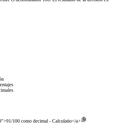
ón
entajes
cimales
100">91/100 como decimal - Calculatio</a>