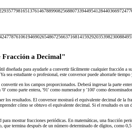
22935779816513761467889908256880733944954128440366972477
42477876106194690265486725663716814159292035398230088495
e Fracción a Decimal"
útil diseñada para ayudarle a convertir fácilmente cualquier fracción a 
. Ya sea estudiante o profesional, este conversor puede ahorrarle tiempo 
a convertir en los campos proporcionados. Deberá ingresar la parte enter
ía '0' como parte entera, '91' como numerador y '100' como denominador
ner los resultados. El conversor mostrará el equivalente decimal de la 
prender cómo se obtuvo el equivalente decimal. Si el resultado es un de
ad para mostrar fracciones periódicas. En matemáticas, una fracción peri
to, que termina después de un número determinado de dígitos, como 0,5