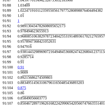
91/87
1.
0459770114942528735632183908
91/88
1.034
09
91/89
1.
02247191011235955056179775280898876404494382
91/90
1.0
1
91/91
1
91/92
0.98
9130434782608695652173
91/93
0.
978494623655913
91/94
0.9
68085106382978723404255319148936170212765957
91/95
0.9
578947368421052631
91/96
0.94791
6
91/97
0.
938144329896907216494845360824742268041237113
91/98
0.9
285714
91/99
0.
91
91/100
0.91
91/101
0.
9009
91/102
0.8
9215686274509803
91/103
0.
8834951456310679611650485436893203
91/104
0.875
91/105
0.8
6
91/106
0.8
5849056603773
91/107
0.
850467289719626168224299065420560747663551401