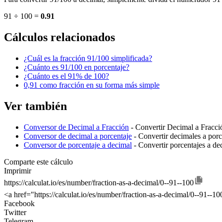
91 ÷ 100 =
0.91
Cálculos relacionados
¿Cuál es la fracción 91/100 simplificada?
¿Cuánto es 91/100 en porcentaje?
¿Cuánto es el 91% de 100?
0,91 como fracción en su forma más simple
Ver también
Conversor de Decimal a Fracción
- Convertir Decimal a Fracci
Conversor de decimal a porcentaje
- Convertir decimales a porc
Conversor de porcentaje a decimal
- Convertir porcentajes a de
Comparte este cálculo
Imprimir
https://calculat.io/es/number/fraction-as-a-decimal/0--91--100
<a href="https://calculat.io/es/number/fraction-as-a-decimal/0--91--
Facebook
Twitter
Telegram