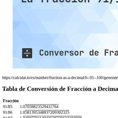
https://calculat.io/es/number/fraction-as-a-decimal/0--91--100/generat
Tabla de Conversión de Fracción a Decima
Fracción
91/85
1.0
7058823529411764
91/86
1.0
581395348837209302325