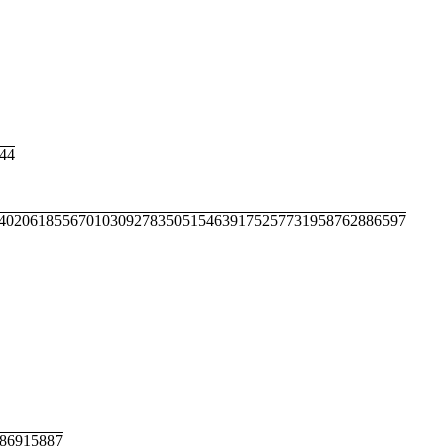
44
402061855670103092783505154639175257731958762886597
86915887