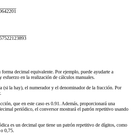
0642201
57522123893
su forma decimal equivalente. Por ejemplo, puede ayudarte a
y esfuerzo en la realización de cálculos manuales.
a (si la hay), el numerador y el denominador de la fracción. Por
.
fracción, que en este caso es 0.91. Además, proporcionará una
cimal periódico, el conversor mostrará el patrón repetitivo usando
ódica es un decimal que tiene un patrón repetitivo de dígitos, como
 o 0,75.