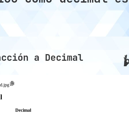
ed.jpg
l
Decimal