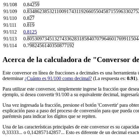
91/108
0.84
259
91/109
0.
834862385321100917431192660550458715596330275
91/110
0.8
27
91/111
0.
819
91/112
0.8125
91/113
0.
805309734513274336283185840707964601769911504
91/114
0.7
982456140350877192
Acerca de la calculadora de "Conversor d
Este conversor en línea de fracciones a decimales es una herramienta 
determinar
¿Cuánto es 91/100 como decimal?
(La respuesta es:
0.91
)
Para utilizar este conversor, simplemente ingrese la fracción que dese
ejemplo, si desea convertir 91/100 a su equivalente decimal, ingresar
Una vez ingresada la fracción, presione el botón 'Convertir' para obte
explicación paso a paso del proceso de conversión para que pueda com
paréntesis para indicar los dígitos que se repiten.
Una de las características principales de este conversor es su capacid
0,33333... o 0,142857142857... Esto es diferente de un decimal exac