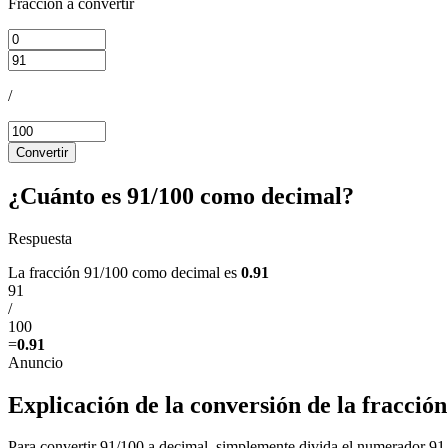
Fracción a convertir
/
Convertir
¿Cuánto es 91/100 como decimal?
Respuesta
La fracción 91/100 como decimal es
0.91
91
/
100
=
0.91
Explicación de la conversión de la fracció
Para convertir 91/100 a decimal, simplemente divida el numerador 91 e