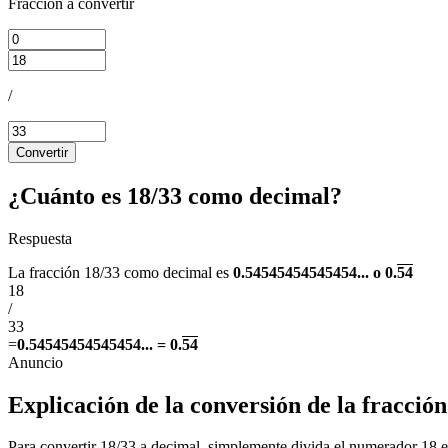
Fracción a convertir
/
Convertir
¿Cuánto es 18/33 como decimal?
Respuesta
La fracción 18/33 como decimal es
0.54545454545454... o 0.
54
18
/
33
=
0.54545454545454... = 0.
54
Explicación de la conversión de la fracció
Para convertir 18/33 a decimal, simplemente divida el numerador 18 en