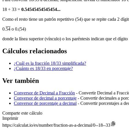
18 ÷ 33 =
0.54545454545454...
Como el resto tiene un patrón repetitivo (54) que se repite cada 2 díg
0.
54
o 0.(54)
donde la línea superior (vínculo) o los paréntesis indican que el dígito
Cálculos relacionados
¿Cuál es la fracción 18/33 simplificada?
¿Cuánto es 18/33 en porcentaje?
Ver también
Conversor de Decimal a Fracción
- Convertir Decimal a Fracci
Conversor de decimal a porcentaje
- Convertir decimales a porc
Conversor de porcentaje a decimal
- Convertir porcentajes a de
Comparte este cálculo
Imprimir
https://calculat.io/es/number/fraction-as-a-decimal/0--18--33