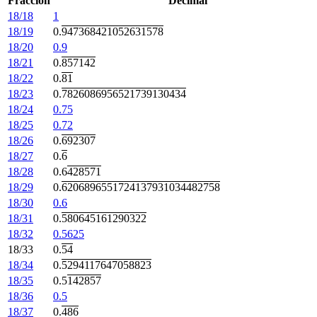
Fracción
Decimal
18/18
1
18/19
0.
947368421052631578
18/20
0.9
18/21
0.
857142
18/22
0.
81
18/23
0.
7826086956521739130434
18/24
0.75
18/25
0.72
18/26
0.
692307
18/27
0.
6
18/28
0.6
428571
18/29
0.
6206896551724137931034482758
18/30
0.6
18/31
0.
580645161290322
18/32
0.5625
18/33
0.
54
18/34
0.
5294117647058823
18/35
0.5
142857
18/36
0.5
18/37
0.
486