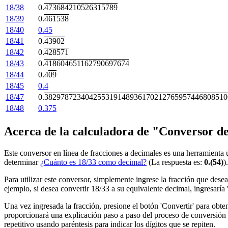
18/38
0.
473684210526315789
18/39
0.
461538
18/40
0.45
18/41
0.
43902
18/42
0.
428571
18/43
0.
418604651162790697674
18/44
0.4
09
18/45
0.4
18/47
0.
382978723404255319148936170212765957446808510
18/48
0.375
Acerca de la calculadora de "Conversor d
Este conversor en línea de fracciones a decimales es una herramienta 
determinar
¿Cuánto es 18/33 como decimal?
(La respuesta es:
0.(54)
)
Para utilizar este conversor, simplemente ingrese la fracción que dese
ejemplo, si desea convertir 18/33 a su equivalente decimal, ingresarí
Una vez ingresada la fracción, presione el botón 'Convertir' para obt
proporcionará una explicación paso a paso del proceso de conversión 
repetitivo usando paréntesis para indicar los dígitos que se repiten.