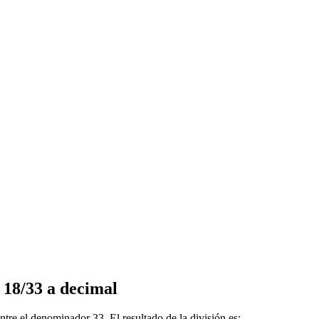
n 18/33 a decimal
tre el denominador 33. El resultado de la división es: