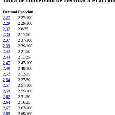
Tabla de conversión de Decimal a Fracció
Decimal
Fracción
2,27
2 27/100
2,29
2 29/100
2,32
2 8/25
2,34
2 17/50
2,37
2 37/100
2,39
2 39/100
2,42
2 21/50
2,44
2 11/25
2,47
2 47/100
2,49
2 49/100
2,52
2 13/25
2,54
2 27/50
2,57
2 57/100
2,59
2 59/100
2,62
2 31/50
2,64
2 16/25
2,67
2 67/100
2,69
2 69/100