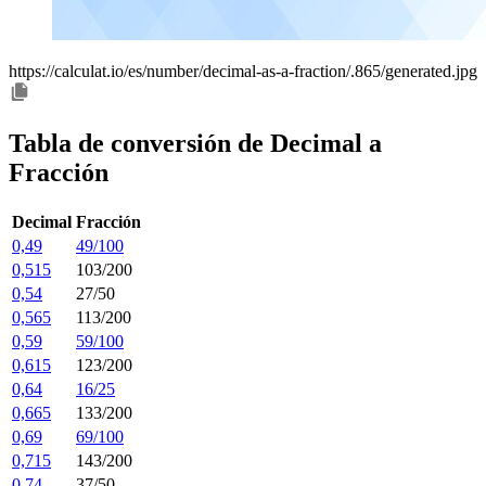
https://calculat.io/es/number/decimal-as-a-fraction/.865/generated.jpg
Tabla de conversión de Decimal a
Fracción
Decimal
Fracción
0,49
49/100
0,515
103/200
0,54
27/50
0,565
113/200
0,59
59/100
0,615
123/200
0,64
16/25
0,665
133/200
0,69
69/100
0,715
143/200
0,74
37/50