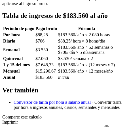
aplicarse al ingreso bruto.
Tabla de ingresos de $183.560 al año
Período de pago
Pago bruto
Fórmula
Por hora
$88,25
$183.560/ año ÷ 2.080 horas
Diaria
$706
$88,25/ hora × 8 horas/día
$183.560/ año ÷ 52 semanas o
Semanal
$3.530
$706/ día × 5 días/semana
Quincenal
$7.060
$3.530/ semana x 2
1 y 15 del mes
$7.648,33
$183.560/ año ÷ (12 meses x 2)
Mensual
$15.296,67
$183.560/ año ÷ 12 meses/año
Anual
$183.560
inicial
Ver también
Conversor de tarifa por hora a salario anual
- Convertir tarifa
por hora a ingresos anuales, diarios, semanales y mensuales
Comparte este cálculo
Imprimir