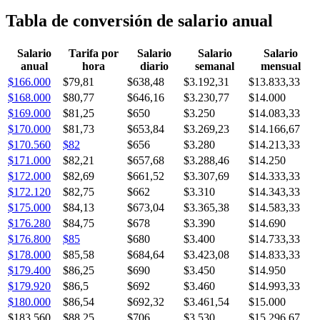
Tabla de conversión de salario anual
Salario
Tarifa por
Salario
Salario
Salario
anual
hora
diario
semanal
mensual
$166.000
$79,81
$638,48
$3.192,31
$13.833,33
$168.000
$80,77
$646,16
$3.230,77
$14.000
$169.000
$81,25
$650
$3.250
$14.083,33
$170.000
$81,73
$653,84
$3.269,23
$14.166,67
$170.560
$82
$656
$3.280
$14.213,33
$171.000
$82,21
$657,68
$3.288,46
$14.250
$172.000
$82,69
$661,52
$3.307,69
$14.333,33
$172.120
$82,75
$662
$3.310
$14.343,33
$175.000
$84,13
$673,04
$3.365,38
$14.583,33
$176.280
$84,75
$678
$3.390
$14.690
$176.800
$85
$680
$3.400
$14.733,33
$178.000
$85,58
$684,64
$3.423,08
$14.833,33
$179.400
$86,25
$690
$3.450
$14.950
$179.920
$86,5
$692
$3.460
$14.993,33
$180.000
$86,54
$692,32
$3.461,54
$15.000
$183.560
$88,25
$706
$3.530
$15.296,67