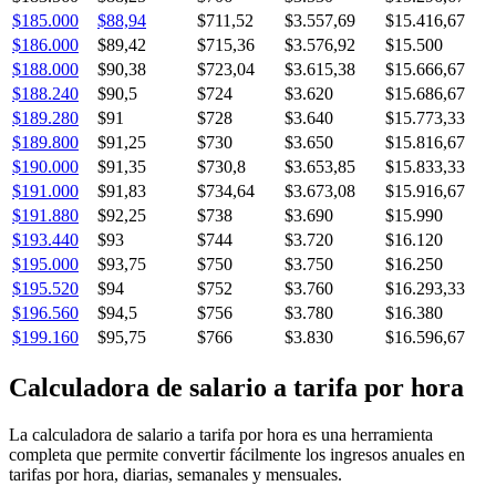
$185.000
$88,94
$711,52
$3.557,69
$15.416,67
$186.000
$89,42
$715,36
$3.576,92
$15.500
$188.000
$90,38
$723,04
$3.615,38
$15.666,67
$188.240
$90,5
$724
$3.620
$15.686,67
$189.280
$91
$728
$3.640
$15.773,33
$189.800
$91,25
$730
$3.650
$15.816,67
$190.000
$91,35
$730,8
$3.653,85
$15.833,33
$191.000
$91,83
$734,64
$3.673,08
$15.916,67
$191.880
$92,25
$738
$3.690
$15.990
$193.440
$93
$744
$3.720
$16.120
$195.000
$93,75
$750
$3.750
$16.250
$195.520
$94
$752
$3.760
$16.293,33
$196.560
$94,5
$756
$3.780
$16.380
$199.160
$95,75
$766
$3.830
$16.596,67
Calculadora de salario a tarifa por hora
La calculadora de salario a tarifa por hora es una herramienta
completa que permite convertir fácilmente los ingresos anuales en
tarifas por hora, diarias, semanales y mensuales.