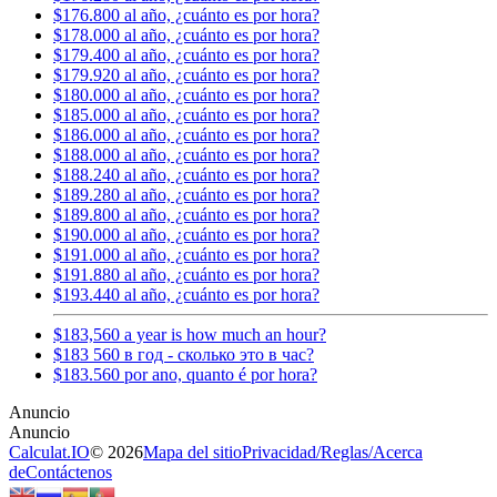
$176.800 al año, ¿cuánto es por hora?
$178.000 al año, ¿cuánto es por hora?
$179.400 al año, ¿cuánto es por hora?
$179.920 al año, ¿cuánto es por hora?
$180.000 al año, ¿cuánto es por hora?
$185.000 al año, ¿cuánto es por hora?
$186.000 al año, ¿cuánto es por hora?
$188.000 al año, ¿cuánto es por hora?
$188.240 al año, ¿cuánto es por hora?
$189.280 al año, ¿cuánto es por hora?
$189.800 al año, ¿cuánto es por hora?
$190.000 al año, ¿cuánto es por hora?
$191.000 al año, ¿cuánto es por hora?
$191.880 al año, ¿cuánto es por hora?
$193.440 al año, ¿cuánto es por hora?
$183,560 a year is how much an hour?
$183 560 в год - сколько это в час?
$183.560 por ano, quanto é por hora?
Calculat.IO
© 2026
Mapa del sitio
Privacidad
/
Reglas
/
Acerca
de
Contáctenos