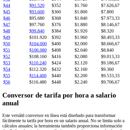
$44
$91.520
$352
$1.760
$7.626,67
$45
$93.600
$360
$1.800
$7.800
$46
$95.680
$368
$1.840
$7.973,33
$47
$97.760
$376
$1.880
$8.146,67
$48
$99.840
$384
$1.920
$8.320
$49
$101.920
$392
$1.960
$8.493,33
$50
$104.000
$400
$2.000
$8.666,67
$51
$106.080
$408
$2.040
$8.840
$52
$108.160
$416
$2.080
$9.013,33
$53
$110.240
$424
$2.120
$9.186,67
$54
$112.320
$432
$2.160
$9.360
$55
$114.400
$440
$2.200
$9.533,33
$56
$116.480
$448
$2.240
$9.706,67
Conversor de tarifa por hora a salario
anual
Este versátil conversor en línea está diseñado para transformar
fácilmente tu tarifa por hora en un salario anual. No se limita solo a
cálculos anuales; la herramienta también proporciona información