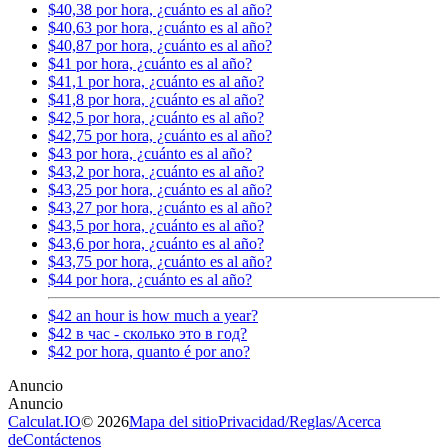
$40,38 por hora, ¿cuánto es al año?
$40,63 por hora, ¿cuánto es al año?
$40,87 por hora, ¿cuánto es al año?
$41 por hora, ¿cuánto es al año?
$41,1 por hora, ¿cuánto es al año?
$41,8 por hora, ¿cuánto es al año?
$42,5 por hora, ¿cuánto es al año?
$42,75 por hora, ¿cuánto es al año?
$43 por hora, ¿cuánto es al año?
$43,2 por hora, ¿cuánto es al año?
$43,25 por hora, ¿cuánto es al año?
$43,27 por hora, ¿cuánto es al año?
$43,5 por hora, ¿cuánto es al año?
$43,6 por hora, ¿cuánto es al año?
$43,75 por hora, ¿cuánto es al año?
$44 por hora, ¿cuánto es al año?
$42 an hour is how much a year?
$42 в час - сколько это в год?
$42 por hora, quanto é por ano?
Calculat.IO
© 2026
Mapa del sitio
Privacidad
/
Reglas
/
Acerca
de
Contáctenos