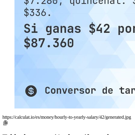
https://calculat.io/es/money/hourly-to-yearly-salary/42/generated.jpg