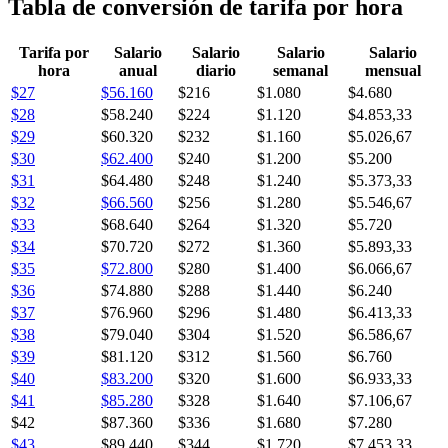
Tabla de conversión de tarifa por hora
Tarifa por
Salario
Salario
Salario
Salario
hora
anual
diario
semanal
mensual
$27
$56.160
$216
$1.080
$4.680
$28
$58.240
$224
$1.120
$4.853,33
$29
$60.320
$232
$1.160
$5.026,67
$30
$62.400
$240
$1.200
$5.200
$31
$64.480
$248
$1.240
$5.373,33
$32
$66.560
$256
$1.280
$5.546,67
$33
$68.640
$264
$1.320
$5.720
$34
$70.720
$272
$1.360
$5.893,33
$35
$72.800
$280
$1.400
$6.066,67
$36
$74.880
$288
$1.440
$6.240
$37
$76.960
$296
$1.480
$6.413,33
$38
$79.040
$304
$1.520
$6.586,67
$39
$81.120
$312
$1.560
$6.760
$40
$83.200
$320
$1.600
$6.933,33
$41
$85.280
$328
$1.640
$7.106,67
$42
$87.360
$336
$1.680
$7.280
$43
$89.440
$344
$1.720
$7.453,33