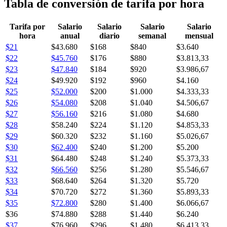
Tabla de conversión de tarifa por hora
Tarifa por
Salario
Salario
Salario
Salario
hora
anual
diario
semanal
mensual
$21
$43.680
$168
$840
$3.640
$22
$45.760
$176
$880
$3.813,33
$23
$47.840
$184
$920
$3.986,67
$24
$49.920
$192
$960
$4.160
$25
$52.000
$200
$1.000
$4.333,33
$26
$54.080
$208
$1.040
$4.506,67
$27
$56.160
$216
$1.080
$4.680
$28
$58.240
$224
$1.120
$4.853,33
$29
$60.320
$232
$1.160
$5.026,67
$30
$62.400
$240
$1.200
$5.200
$31
$64.480
$248
$1.240
$5.373,33
$32
$66.560
$256
$1.280
$5.546,67
$33
$68.640
$264
$1.320
$5.720
$34
$70.720
$272
$1.360
$5.893,33
$35
$72.800
$280
$1.400
$6.066,67
$36
$74.880
$288
$1.440
$6.240
$37
$76.960
$296
$1.480
$6.413,33