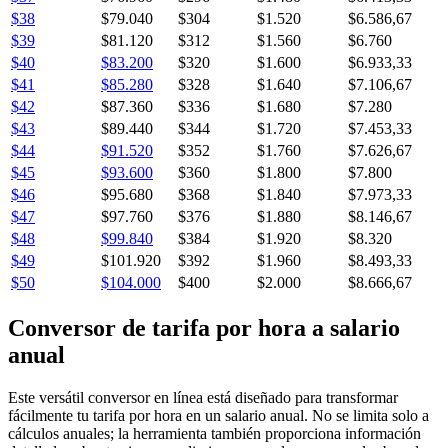
$38
$79.040
$304
$1.520
$6.586,67
$39
$81.120
$312
$1.560
$6.760
$40
$83.200
$320
$1.600
$6.933,33
$41
$85.280
$328
$1.640
$7.106,67
$42
$87.360
$336
$1.680
$7.280
$43
$89.440
$344
$1.720
$7.453,33
$44
$91.520
$352
$1.760
$7.626,67
$45
$93.600
$360
$1.800
$7.800
$46
$95.680
$368
$1.840
$7.973,33
$47
$97.760
$376
$1.880
$8.146,67
$48
$99.840
$384
$1.920
$8.320
$49
$101.920
$392
$1.960
$8.493,33
$50
$104.000
$400
$2.000
$8.666,67
Conversor de tarifa por hora a salario
anual
Este versátil conversor en línea está diseñado para transformar
fácilmente tu tarifa por hora en un salario anual. No se limita solo a
cálculos anuales; la herramienta también proporciona información