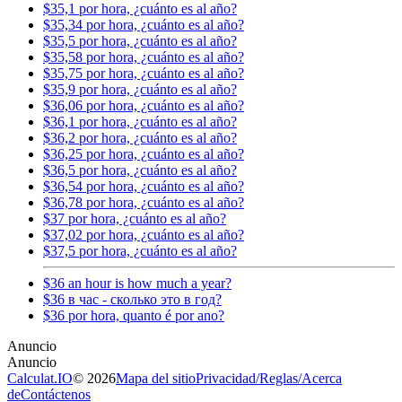
$35,1 por hora, ¿cuánto es al año?
$35,34 por hora, ¿cuánto es al año?
$35,5 por hora, ¿cuánto es al año?
$35,58 por hora, ¿cuánto es al año?
$35,75 por hora, ¿cuánto es al año?
$35,9 por hora, ¿cuánto es al año?
$36,06 por hora, ¿cuánto es al año?
$36,1 por hora, ¿cuánto es al año?
$36,2 por hora, ¿cuánto es al año?
$36,25 por hora, ¿cuánto es al año?
$36,5 por hora, ¿cuánto es al año?
$36,54 por hora, ¿cuánto es al año?
$36,78 por hora, ¿cuánto es al año?
$37 por hora, ¿cuánto es al año?
$37,02 por hora, ¿cuánto es al año?
$37,5 por hora, ¿cuánto es al año?
$36 an hour is how much a year?
$36 в час - сколько это в год?
$36 por hora, quanto é por ano?
Calculat.IO
© 2026
Mapa del sitio
Privacidad
/
Reglas
/
Acerca
de
Contáctenos