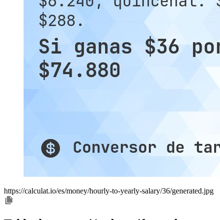
https://calculat.io/es/money/hourly-to-yearly-salary/36/generated.jpg