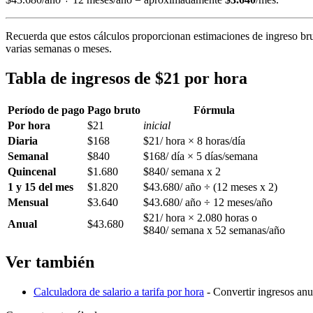
Recuerda que estos cálculos proporcionan estimaciones de ingreso brut
varias semanas o meses.
Tabla de ingresos de $21 por hora
Período de pago
Pago bruto
Fórmula
Por hora
$21
inicial
Diaria
$168
$21/ hora × 8 horas/día
Semanal
$840
$168/ día × 5 días/semana
Quincenal
$1.680
$840/ semana x 2
1 y 15 del mes
$1.820
$43.680/ año ÷ (12 meses x 2)
Mensual
$3.640
$43.680/ año ÷ 12 meses/año
$21/ hora × 2.080 horas o
Anual
$43.680
$840/ semana x 52 semanas/año
Ver también
Calculadora de salario a tarifa por hora
- Convertir ingresos anua