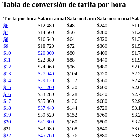
Tabla de conversión de tarifa por hora
Tarifa por hora
Salario anual
Salario diario
Salario semanal
Sal
$6
$12.480
$48
$240
$1.
$7
$14.560
$56
$280
$1.
$8
$16.640
$64
$320
$1.
$9
$18.720
$72
$360
$1.
$10
$20.800
$80
$400
$1.
$11
$22.880
$88
$440
$1.
$12
$24.960
$96
$480
$2.
$13
$27.040
$104
$520
$2.
$14
$29.120
$112
$560
$2.
$15
$31.200
$120
$600
$2.
$16
$33.280
$128
$640
$2.
$17
$35.360
$136
$680
$2.
$18
$37.440
$144
$720
$3.
$19
$39.520
$152
$760
$3.
$20
$41.600
$160
$800
$3.
$21
$43.680
$168
$840
$3.
$22
$45.760
$176
$880
$3.