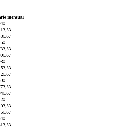
ario mensual
040
213,33
386,67
560
733,33
906,67
080
253,33
426,67
600
773,33
946,67
120
293,33
466,67
640
813,33