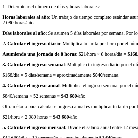
1. Determinar el número de días y horas laborales:
Horas laborales al año
: Un trabajo de tiempo completo estándar asu
2.080 horas/año.
Días laborales al año
: Se asumen 5 días laborales por semana. Por lo 
2. Calcular el ingreso diario
: Multiplica tu tarifa por hora por el núm
Asumiendo una jornada de 8 horas
: $21/hora × 8 horas/día =
$168
3. Calcular el ingreso semanal
: Multiplica tu ingreso diario por el 
$168/día × 5 días/semana = aproximadamente
$840
/semana.
4. Calcular el ingreso anual
: Multiplica el ingreso semanal por el 
$840/semana × 52 semanas =
$43.680
/año.
Otro método para calcular el ingreso anual es multiplicar tu tarifa por
$21/hora × 2.080 horas =
$43.680
/año.
5. Calcular el ingreso mensual
: Divide el salario anual entre 12 mes
$43.680/año ÷ 12 meses/año = aproximadamente
$3.640
/mes.